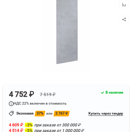
Добав
к
сравн
4 752 ₽
В наличии
7 519 ₽
НДС 22% включен в стоимость
Экономия
37%
или
2 767
₽
Купить через тендер
4 609
₽
-3%
при заказе от
300 000
₽
4 514
₽
-5%
при заказе от
1 000 000
₽