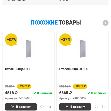
ПОХОЖИЕ
ТОВАРЫ
−37%
−37%
Столешница СТ-1
Столешница СТ-1.6
7150 ₽
−2632 ₽
10546 ₽
−3881 ₽
4518 ₽
6665 ₽
В наличии
В наличии
Артикул: 74006035
Артикул: 74006037
Добавить
Добавить
Добавить
Доба
В корзину
В корзину