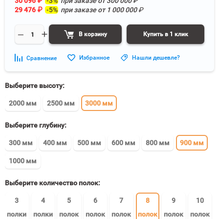
30 096
₽
-3%
при заказе от
300 000
₽
29 476
₽
-5%
при заказе от
1 000 000
₽
В корзину
Купить в 1 клик
Избранное
Нашли дешевле?
Сравнение
Выберите высоту:
2000 мм
2500 мм
3000 мм
Выберите глубину:
300 мм
400 мм
500 мм
600 мм
800 мм
900 мм
1000 мм
Выберите количество полок:
3
4
5
6
7
8
9
10
полки
полки
полок
полок
полок
полок
полок
полок