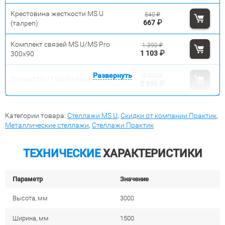
Крестовина жесткости MS U
840
₽
667
₽
(талреп)
Комплект связей MS U/MS Pro
1 390
₽
1 103
₽
300x90
Развернуть
3 700
₽
Полка MS U 150х90 перф
2 936
₽
Категории товара:
Стеллажи MS U
,
Скидки от компании Практик
,
Металлические стеллажи
,
Стеллажи Практик
ТЕХНИЧЕСКИЕ
ХАРАКТЕРИСТИКИ
Параметр
Значение
Высота, мм
3000
Ширина, мм
1500