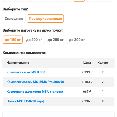
Выберите тип:
Сплошные
Перфорированные
Выберите нагрузку на ярус/полку:
до 150 кг
до 200 кг
до 250 кг
до 300 кг
Компоненты комплекта:
Наименование
Цена
Кол-во
Комплект стоек MS U 300
2 333
₽
2
Комплект связей MS U/MS Pro 300x90
1 103
₽
2
Крестовина жесткости MS U (талреп)
667
₽
1
Полка MS U 150х90 перф
2 936
₽
8