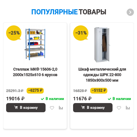
ПОПУЛЯРНЫЕ
ТОВАРЫ
−25%
−31%
Стеллаж МКФ 15606-2,0
Шкаф металлический для
2000х1525х610 6 ярусов
одежды ШРК 22-800
1850х800х500 мм
25291.3 ₽
−6275 ₽
16828 ₽
−5152 ₽
19016 ₽
11676 ₽
В наличии
В наличии
Добавить
Добавить
Добавить
Доба
В корзину
В корзину
в
к
в
к
избранное
сравнению
избранное
срав