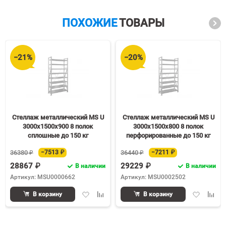
ПОХОЖИЕ
ТОВАРЫ
−21%
−20%
Стеллаж металлический MS U
Стеллаж металлический MS U
3000х1500х900 8 полок
3000х1500х800 8 полок
сплошные до 150 кг
перфорированные до 150 кг
36380 ₽
−7513 ₽
36440 ₽
−7211 ₽
28867 ₽
29229 ₽
В наличии
В наличии
Артикул: MSU0000662
Артикул: MSU0002502
Добавить
Добавить
Добавить
Доба
В корзину
В корзину
в
к
в
к
избранное
сравнению
избранное
срав