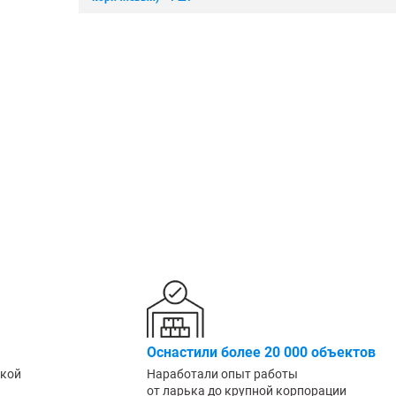
Крепеж
1500 мм
900 мм
Подпятники
1600 мм
1000 мм
Разделители для полок
1800 мм
1200 мм
Показать еще
Показать еще
Показать
▼
▼
ПО КОЛ-ВУ ПОЛОК
ПО МАТЕРИАЛУ /
ПО ГРУ
1
ПОКРЫТИЮ
Легкие (д
Порошковое покрытие
2
Среднегр
Оцинкованные
кг)
3
Металл + дерево
Грузовые
4
Антикоррозийное
Тяжелые 
5
6
Показать еще
▼
ПО РАЗМЕРУ
ШИН/КОЛЕС
ДЛЯ БУТ
Узкие
Для 8 шин
Для 5л б
Оснастили более 20 000 объектов
Широкие
Для 12 колёс
Для 19л 
ской
Наработали опыт работы
Маленькие
от ларька до крупной корпорации