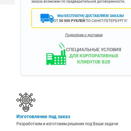
заказа возможен по предварительной договоренности.
400 мм
450 мм
МЫ БЕСПЛАТНО ДОСТАВЛЯЕМ ЗАКАЗЫ
ОТ
50 000 РУБЛЕЙ
ПО САНКТ-ПЕТЕРБУРГУ!
500 мм
 еще
Показать еще
▼
▼
Подробнее о доставке
ЗОПОДЪЕМНОСТИ
ПО ЦВЕТУ
о 750 кг)
Чёрные
СПЕЦИАЛЬНЫЕ УСЛОВИЯ
узовые (до 2500
Серые
ДЛЯ КОРПОРАТИВНЫХ
КЛИЕНТОВ B2B
Лофт
 (до 5000 кг)
(до 10000 кг)
ЫЛЕЙ (ВОДЫ)
КОНСОЛЬНЫЕ
утылей
Консольные
Изготовление под заказ
односторонние
бутылей
Разработаем и изготовим решения под Ваши задачи
Консольные
двухсторонние