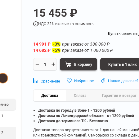
а
Для бумаг и папок с
15 455 ₽
нета
документами
ниченного доступа
Офисная мебель для бизнес-центра
Для рассады и цветов
НДС 22% включен в стоимость
ой архив
Офисная мебель лофт
 еще
Показать еще
▼
▼
Купить через тен
Офисная мебель для производства
УЗКЕ
ПО БРЕНДУ
14 991
₽
при заказе от
300 000
₽
-3%
полку
Невилон
14 682
₽
при заказе от
1 000 000
₽
-5%
Офисная мебель для склада
 полку
Практик
 полку
Диком
В корзину
Купить в 1 клик
Офисная мебель на металлокаркасе
 полку
Пакс-Металл
 полку
Металл-Завод
Офисная мебель для госучреждений
Избранное
Нашли дешевле?
Сравнение
 полку
ДВК
 еще
Показать еще
▼
Доставка
▼
Оплата
Гарантия и возврат
ол-во
Доставка по городу в Зоне-1 - 1200 рублей
ИНЕ
ПО ГЛУБИНЕ
Доставка по Ленинградской области - от 1200 рублей
1
200 мм
Доставка до терминала ТК - Бесплатно
300 мм
Доставка товара осуществляется от 1 дня нашей машино
2
или транспортной компанией. Самовывоз со склада в ден
350 мм