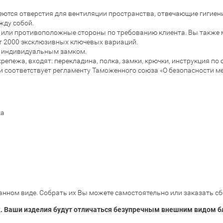
еются отверстия для вентиляции пространства, отвечающие гигие
жду собой.
 или противоположные стороны по требованию клиента. Вы также м
т 2000 эксклюзивных ключевых вариаций.
 с индивидуальным замком.
епежа, входят: перекладина, полка, замки, крючки, инструкция по 
и соответствует регламенту Таможенного союза «О безопасности м
ка
нном виде. Собрать их Вы можете самостоятельно или заказать сб
. Ваши изделия будут отличаться безупречным внешним видом б