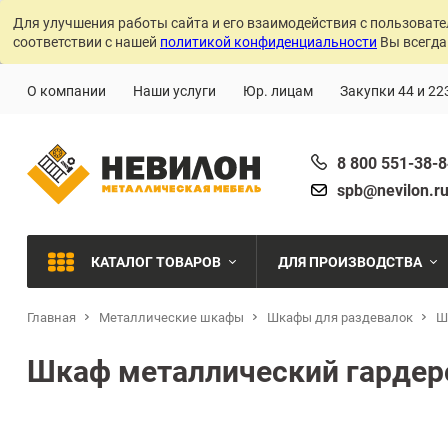
Для улучшения работы сайта и его взаимодействия с пользовате
соответствии с нашей
политикой конфиденциальности
Вы всегда
О компании
Наши услуги
Юр. лицам
Закупки 44 и 22
8 800 551-38-
spb@nevilon.r
КАТАЛОГ ТОВАРОВ
ДЛЯ ПРОИЗВОДСТВА
Главная
Металлические шкафы
Шкафы для раздевалок
Швейное производств
Ш
МЕТАЛЛИЧЕСКИЕ СТЕЛЛАЖИ
Шкаф металлический гардер
Металлообработка
МЕТАЛЛИЧЕСКИЕ ШКАФЫ
Сварочное производст
Производства с ЧПУ