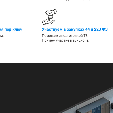
Большие
я под ключ
Участвуем в закупках 44 и 223 ФЗ
им.
Поможем с подготовкой ТЗ.
Примем участие в аукционе.