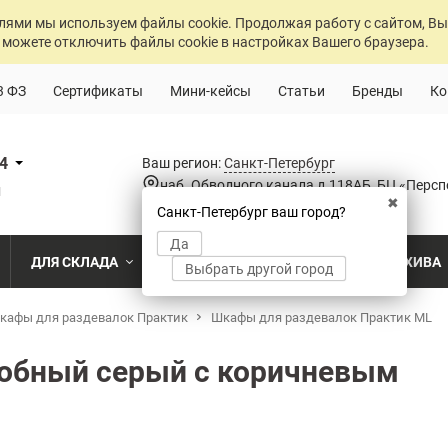
лями мы используем файлы cookie. Продолжая работу с сайтом, Вы
 можете отключить файлы cookie в настройках Вашего браузера.
3 ФЗ
Сертификаты
Мини-кейсы
Статьи
Бренды
Ко
84
Ваш регион:
Санкт-Петербург
наб. Обводного канала д.118АБ, БЦ «Персп
u
✖
Санкт-Петербург ваш город?
Да
ДЛЯ СКЛАДА
ДЛЯ РАЗДЕВАЛОК
ДЛЯ АРХИВА
Выбрать другой город
о
кафы для раздевалок Практик
Промышленный склад
Раздевалка на производственном пр
Шкафы для раздевалок Практик ML
Архив пост
ПО МОДЕЛИ
ПО ТИПУ
ПО НАЗ
MS Standart
Полочные
Для скла
обный серый с коричневым
Склад временного хранения
Раздевалка на пищевом производств
Архивохра
MS Strong
Архивные
Для прои
во
Склад транспортной компании
Раздевалка в медицинском учрежде
Архив прое
MS Hard
Паллетные
Для стро
магазин
MS U
Фронтальные
Холодильный склад
Раздевалка на складе
Архив мед