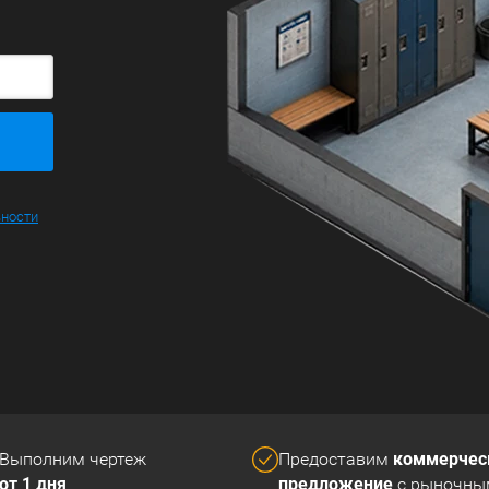
ьности
коммерчес
Выполним чертеж
Предоставим
от 1 дня
предложение
с рыночны