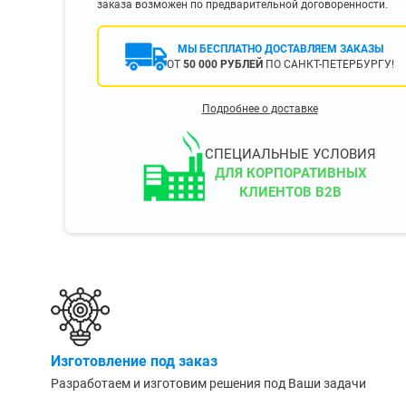
заказа возможен по предварительной договоренности.
400 мм
450 мм
МЫ БЕСПЛАТНО ДОСТАВЛЯЕМ ЗАКАЗЫ
ОТ
50 000 РУБЛЕЙ
ПО САНКТ-ПЕТЕРБУРГУ!
500 мм
 еще
Показать еще
▼
▼
Подробнее о доставке
ЗОПОДЪЕМНОСТИ
ПО ЦВЕТУ
о 750 кг)
Чёрные
СПЕЦИАЛЬНЫЕ УСЛОВИЯ
узовые (до 2500
Серые
ДЛЯ КОРПОРАТИВНЫХ
КЛИЕНТОВ B2B
Лофт
 (до 5000 кг)
(до 10000 кг)
ЫЛЕЙ (ВОДЫ)
КОНСОЛЬНЫЕ
утылей
Консольные
Изготовление под заказ
односторонние
бутылей
Разработаем и изготовим решения под Ваши задачи
Консольные
двухсторонние