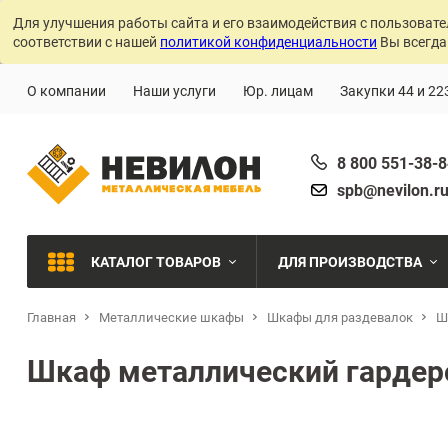
Для улучшения работы сайта и его взаимодействия с пользовате
соответствии с нашей
политикой конфиденциальности
Вы всегда
О компании
Наши услуги
Юр. лицам
Закупки 44 и 22
8 800 551-38-
spb@nevilon.r
КАТАЛОГ ТОВАРОВ
ДЛЯ ПРОИЗВОДСТВА
Главная
Металлические шкафы
Шкафы для раздевалок
Швейное производств
Ш
МЕТАЛЛИЧЕСКИЕ СТЕЛЛАЖИ
Шкаф металлический гарде
Металлообработка
МЕТАЛЛИЧЕСКИЕ ШКАФЫ
Сварочное производст
Производства с ЧПУ