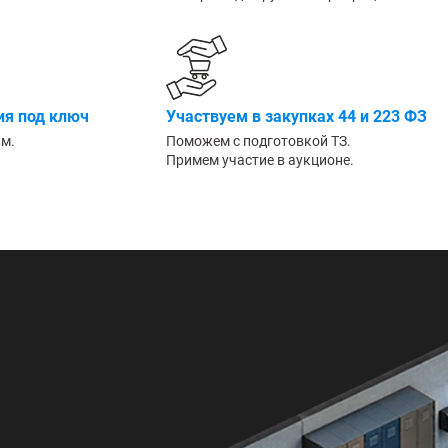
Большие
я под ключ
Участвуем в закупках 44 и 223 ФЗ
им.
Поможем с подготовкой ТЗ.
Примем участие в аукционе.