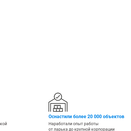
Крепеж
1500 мм
900 мм
Подпятники
1600 мм
1000 мм
Разделители для полок
1800 мм
1200 мм
Показать еще
Показать еще
Показать
▼
▼
ПО КОЛ-ВУ ПОЛОК
ПО МАТЕРИАЛУ /
ПО ГРУ
1
ПОКРЫТИЮ
Легкие (д
Порошковое покрытие
2
Среднегр
Оцинкованные
кг)
3
Металл + дерево
Грузовые
4
Антикоррозийное
Тяжелые 
5
6
Показать еще
▼
ПО РАЗМЕРУ
ШИН/КОЛЕС
ДЛЯ БУТ
Узкие
Для 8 шин
Для 5л б
Оснастили более 20 000 объектов
Широкие
Для 12 колёс
Для 19л 
ской
Наработали опыт работы
Маленькие
от ларька до крупной корпорации