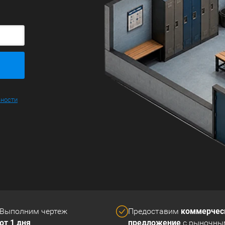
ьности
коммерчес
Выполним чертеж
Предоставим
от 1 дня
предложение
с рыночны