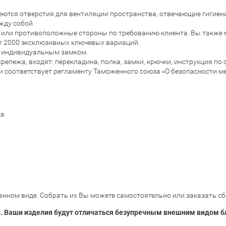
еются отверстия для вентиляции пространства, отвечающие гигие
жду собой.
 или противоположные стороны по требованию клиента. Вы также м
т 2000 эксклюзивных ключевых вариаций.
 с индивидуальным замком.
епежа, входят: перекладина, полка, замки, крючки, инструкция по 
и соответствует регламенту Таможенного союза «О безопасности м
ка
нном виде. Собрать их Вы можете самостоятельно или заказать сб
. Ваши изделия будут отличаться безупречным внешним видом б