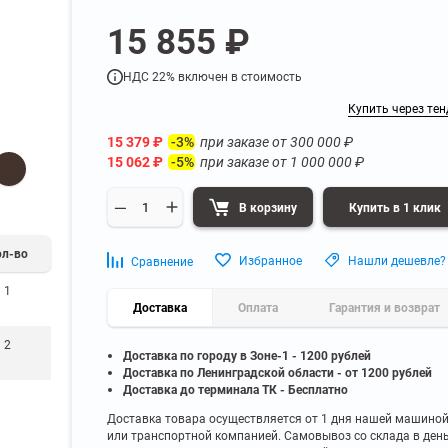
а
Для бумаг и папок с
15 855 ₽
нета
документами
ниченного доступа
Офисная мебель для бизнес-центра
Для рассады и цветов
НДС 22% включен в стоимость
ой архив
Офисная мебель лофт
 еще
Показать еще
▼
▼
Купить через тен
Офисная мебель для производства
УЗКЕ
ПО БРЕНДУ
15 379
₽
при заказе от
300 000
₽
-3%
полку
Невилон
15 062
₽
при заказе от
1 000 000
₽
-5%
Офисная мебель для склада
 полку
Практик
 полку
Диком
В корзину
Купить в 1 клик
Офисная мебель на металлокаркасе
 полку
Пакс-Металл
 полку
ол-во
Металл-Завод
Офисная мебель для госучреждений
Избранное
Нашли дешевле?
Сравнение
 полку
ДВК
1
 еще
Показать еще
▼
Доставка
▼
Оплата
Гарантия и возврат
2
Доставка по городу в Зоне-1 - 1200 рублей
ИНЕ
ПО ГЛУБИНЕ
Доставка по Ленинградской области - от 1200 рублей
200 мм
Доставка до терминала ТК - Бесплатно
300 мм
Доставка товара осуществляется от 1 дня нашей машино
или транспортной компанией. Самовывоз со склада в ден
350 мм