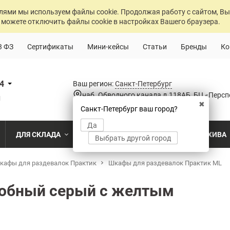
лями мы используем файлы cookie. Продолжая работу с сайтом, Вы
 можете отключить файлы cookie в настройках Вашего браузера.
3 ФЗ
Сертификаты
Мини-кейсы
Статьи
Бренды
Ко
84
Ваш регион:
Санкт-Петербург
наб. Обводного канала д.118АБ, БЦ «Персп
u
✖
Санкт-Петербург ваш город?
Да
ДЛЯ СКЛАДА
ДЛЯ РАЗДЕВАЛОК
ДЛЯ АРХИВА
Выбрать другой город
о
кафы для раздевалок Практик
Промышленный склад
Раздевалка на производственном пр
Шкафы для раздевалок Практик ML
Архив пост
ПО МОДЕЛИ
ПО ТИПУ
ПО НАЗ
MS Standart
Полочные
Для скла
робный серый с желтым
Склад временного хранения
Раздевалка на пищевом производств
Архивохра
MS Strong
Архивные
Для прои
во
Склад транспортной компании
Раздевалка в медицинском учрежде
Архив прое
MS Hard
Паллетные
Для стро
магазин
MS U
Фронтальные
Холодильный склад
Раздевалка на складе
Архив мед