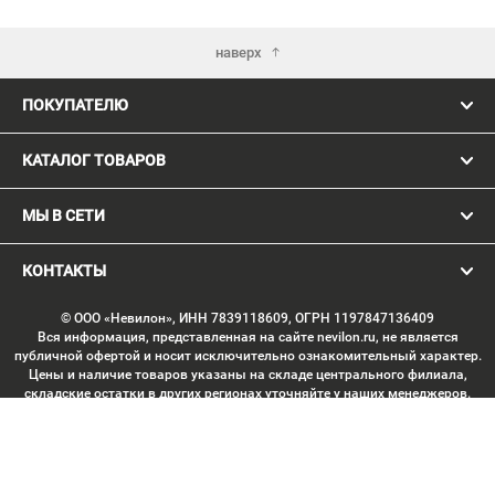
наверх
ПОКУПАТЕЛЮ
КАТАЛОГ ТОВАРОВ
МЫ В СЕТИ
КОНТАКТЫ
© ООО «Невилон», ИНН 7839118609, ОГРН 1197847136409
Вся информация, представленная на сайте nevilon.ru, не является
публичной офертой и носит исключительно ознакомительный характер.
Цены и наличие товаров указаны на складе центрального филиала,
складские остатки в других регионах уточняйте у наших менеджеров.
Изображение товаров может отличаться от продукции «вживую».
Производитель имеет право без предварительного согласования
вносить изменения в конструкцию изделий, не ухудшающие их
потребительских качеств, с целью улучшения технических
характеристик. Копирование данных с сайта без письменного