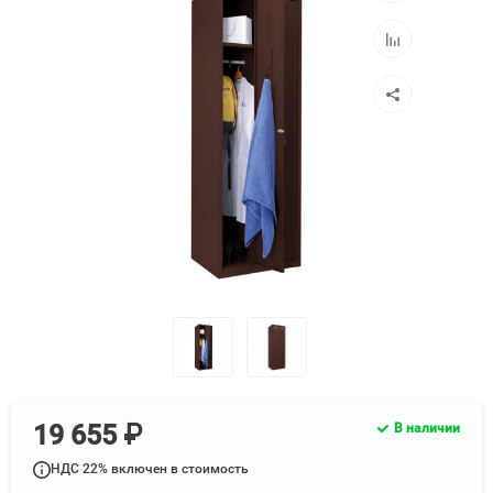
избранное
Добавить
к
сравнению
19 655 ₽
В наличии
НДС 22% включен в стоимость