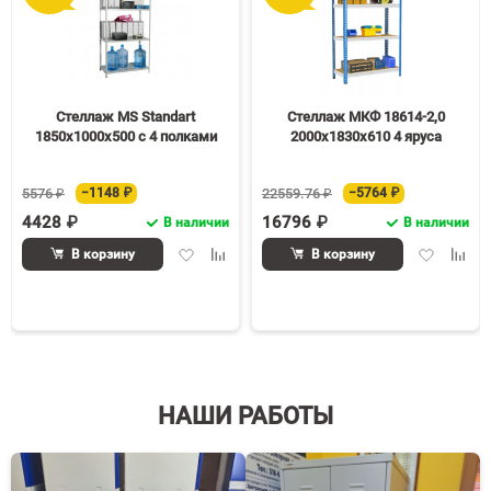
Стеллаж MS Standart
Стеллаж МКФ 18614-2,0
1850х1000х500 c 4 полками
2000х1830х610 4 яруса
5576 ₽
−1148 ₽
22559.76 ₽
−5764 ₽
4428 ₽
16796 ₽
В наличии
В наличии
Добавить
Добавить
Добавить
Доба
В корзину
В корзину
в
к
в
к
избранное
сравнению
избранное
срав
НАШИ РАБОТЫ