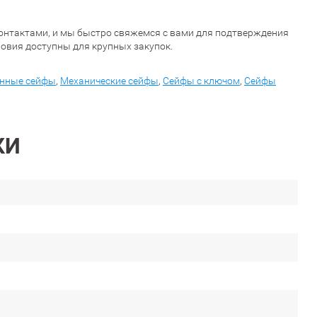
и контактами, и мы быстро свяжемся с вами для подтверждения
овия доступны для крупных закупок.
онные сейфы
,
Механические сейфы
,
Сейфы с ключом
,
Сейфы
КИ