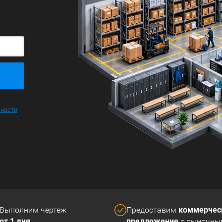
ьности
коммерчес
Выполним чертеж
Предоставим
от 1 дня
предложение
с рыночны