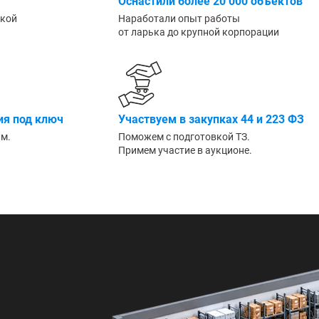
Оснастили более 20 000 объектов
Большие
ской
Наработали опыт работы
от ларька до крупной корпорации
я под ключ
Участвуем в закупках 44 и 223 ФЗ
им.
Поможем с подготовкой ТЗ.
Примем участие в аукционе.