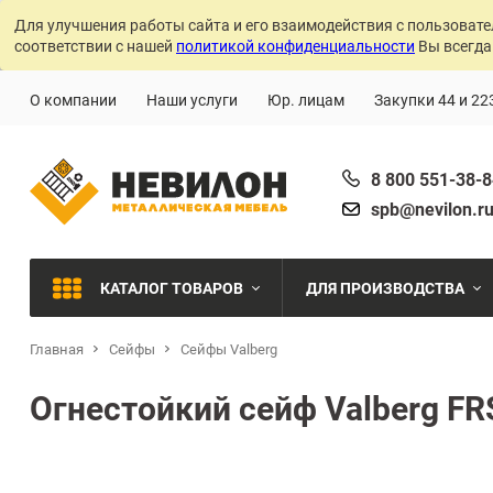
Для улучшения работы сайта и его взаимодействия с пользовате
соответствии с нашей
политикой конфиденциальности
Вы всегда
О компании
Наши услуги
Юр. лицам
Закупки 44 и 22
8 800 551-38-
spb@nevilon.r
КАТАЛОГ ТОВАРОВ
ДЛЯ ПРОИЗВОДСТВА
Главная
Сейфы
Сейфы Valberg
Швейное производств
МЕТАЛЛИЧЕСКИЕ СТЕЛЛАЖИ
Огнестойкий сейф Valberg FR
Металлообработка
МЕТАЛЛИЧЕСКИЕ ШКАФЫ
Сварочное производст
Производства с ЧПУ