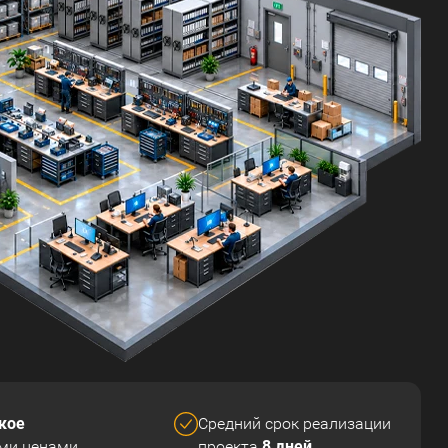
кое
Средний срок реализации
8 дней
ми ценами
проекта