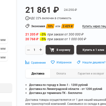
а
Для бумаг и папок с
21 861 ₽
нета
документами
24 290 ₽
ниченного доступа
Офисная мебель для бизнес-центра
Для рассады и цветов
НДС 22% включен в стоимость
ой архив
Офисная мебель лофт
 еще
Показать еще
▼
▼
Экономия
10%
или
2 429
₽
Купить через тен
Офисная мебель для производства
УЗКЕ
ПО БРЕНДУ
21 205
₽
при заказе от
300 000
₽
-3%
полку
Невилон
20 768
₽
при заказе от
1 000 000
₽
-5%
0 мм
Офисная мебель для склада
 полку
Практик
 полку
Диком
0 мм
В корзину
Купить в 1 клик
Офисная мебель на металлокаркасе
 полку
Пакс-Металл
1 мм
 полку
Металл-Завод
Офисная мебель для госучреждений
Избранное
Нашли дешевле?
Сравнение
 полку
ДВК
 еще
Показать еще
▼
▼
Доставка
Оплата
Гарантия и возврат
Доставка по городу в Зоне-1 - 1200 рублей
ИНЕ
ПО ГЛУБИНЕ
Доставка по Ленинградской области - от 1200 рублей
200 мм
Доставка до терминала ТК - Бесплатно
300 мм
Доставка товара осуществляется от 1 дня нашей машино
или транспортной компанией. Самовывоз со склада в ден
350 мм