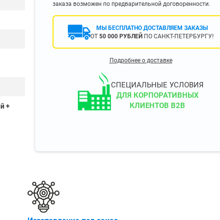
заказа возможен по предварительной договоренности.
400 мм
450 мм
МЫ БЕСПЛАТНО ДОСТАВЛЯЕМ ЗАКАЗЫ
500 мм
ОТ
50 000 РУБЛЕЙ
ПО САНКТ-ПЕТЕРБУРГУ!
 еще
Показать еще
▼
▼
Подробнее о доставке
ЗОПОДЪЕМНОСТИ
ПО ЦВЕТУ
о 750 кг)
Чёрные
СПЕЦИАЛЬНЫЕ УСЛОВИЯ
узовые (до 2500
Серые
ДЛЯ КОРПОРАТИВНЫХ
КЛИЕНТОВ B2B
Лофт
й +
 (до 5000 кг)
(до 10000 кг)
ЫЛЕЙ (ВОДЫ)
КОНСОЛЬНЫЕ
утылей
Консольные
односторонние
бутылей
Консольные
двухсторонние