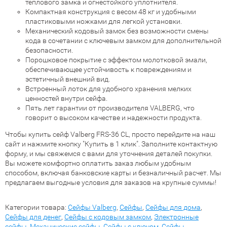
теплового замка и огнестойкого уплотнителя.
Компактная конструкция с весом 48 кг и удобными
пластиковыми ножками для легкой установки.
Механический кодовый замок без возможности смены
кода в сочетании с ключевым замком для дополнительной
безопасности.
Порошковое покрытие с эффектом молотковой эмали,
обеспечивающее устойчивость к повреждениям и
эстетичный внешний вид.
Встроенный лоток для удобного хранения мелких
ценностей внутри сейфа.
Пять лет гарантии от производителя VALBERG, что
говорит о высоком качестве и надежности продукта.
Чтобы купить сейф Valberg FRS-36 CL, просто перейдите на наш
сайт и нажмите кнопку "Купить в 1 клик". Заполните контактную
форму, и мы свяжемся с вами для уточнения деталей покупки.
Вы можете комфортно оплатить заказ любым удобным
способом, включая банковские карты и безналичный расчет. Мы
предлагаем выгодные условия для заказов на крупные суммы!
Категории товара:
Сейфы Valberg
,
Сейфы
,
Сейфы для дома
,
Сейфы для денег
,
Сейфы с кодовым замком
,
Электронные
сейфы
,
Механические сейфы
,
Сейфы с ключом
,
Сейфы