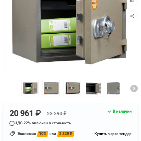
к
сравн
20 961 ₽
В наличии
23 290 ₽
НДС 22% включен в стоимость
Экономия
10%
или
2 329
₽
Купить через тендер