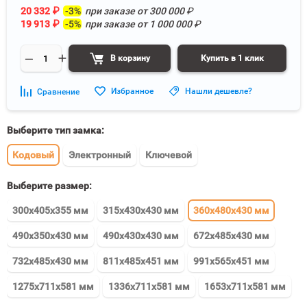
20 332
₽
-3%
при заказе от
300 000
₽
19 913
₽
-5%
при заказе от
1 000 000
₽
В корзину
Купить в 1 клик
Избранное
Нашли дешевле?
Сравнение
Выберите тип замка:
Кодовый
Электронный
Ключевой
Выберите размер:
300x405x355 мм
315x430x430 мм
360x480x430 мм
490x350x430 мм
490x430x430 мм
672x485x430 мм
732x485x430 мм
811x485x451 мм
991x565x451 мм
1275x711x581 мм
1336x711x581 мм
1653x711x581 мм