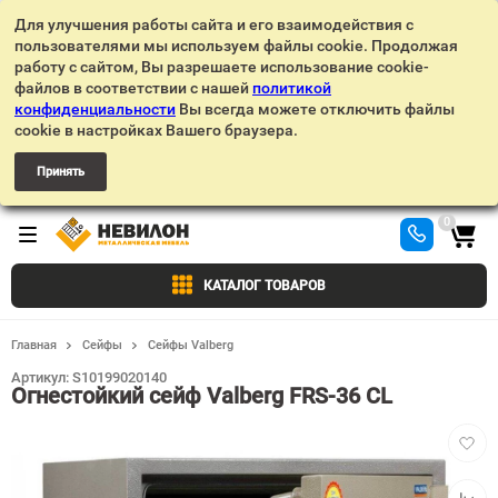
Для улучшения работы сайта и его взаимодействия с
пользователями мы используем файлы cookie. Продолжая
работу с сайтом, Вы разрешаете использование cookie-
файлов в соответствии с нашей
политикой
конфиденциальности
Вы всегда можете отключить файлы
cookie в настройках Вашего браузера.
Принять
0
КАТАЛОГ ТОВАРОВ
Главная
Сейфы
Сейфы Valberg
Артикул:
S10199020140
Огнестойкий сейф Valberg FRS-36 CL
Добав
в
избра
Добав