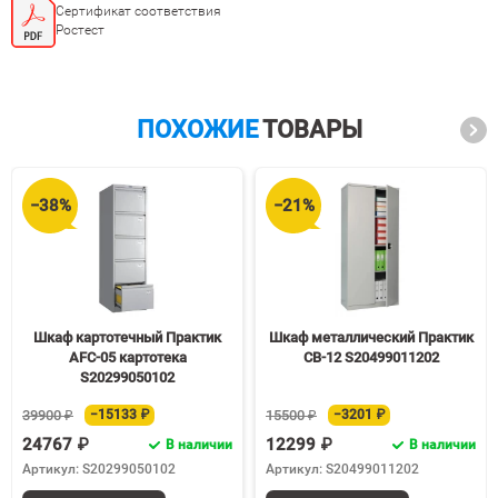
Сертификат соответствия
Ростест
ПОХОЖИЕ
ТОВАРЫ
−38%
−21%
Шкаф картотечный Практик
Шкаф металлический Практик
AFC-05 картотека
СВ-12 S20499011202
S20299050102
39900 ₽
−15133 ₽
15500 ₽
−3201 ₽
24767 ₽
12299 ₽
В наличии
В наличии
Артикул: S20299050102
Артикул: S20499011202