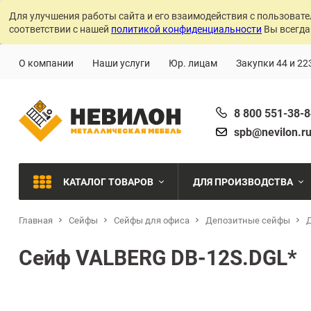
Для улучшения работы сайта и его взаимодействия с пользовате
соответствии с нашей
политикой конфиденциальности
Вы всегда
О компании
Наши услуги
Юр. лицам
Закупки 44 и 22
8 800 551-38-
spb@nevilon.r
КАТАЛОГ ТОВАРОВ
ДЛЯ ПРОИЗВОДСТВА
Главная
Сейфы
Сейфы для офиса
Швейное производств
Депозитные сейфы
МЕТАЛЛИЧЕСКИЕ СТЕЛЛАЖИ
Сейф VALBERG DB-12S.DGL*
Металлообработка
МЕТАЛЛИЧЕСКИЕ ШКАФЫ
Сварочное производст
Производства с ЧПУ