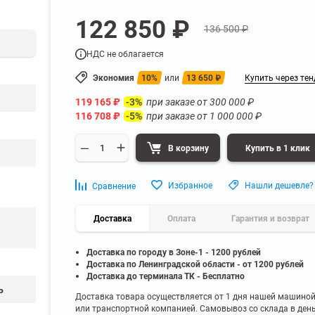
а
Для бумаг и папок с
122 850 ₽
нета
документами
136 500 ₽
ниченного доступа
Офисная мебель для бизнес-центра
Для рассады и цветов
НДС не облагается
ой архив
Офисная мебель лофт
 еще
Показать еще
▼
▼
Экономия
10%
или
13 650
₽
Купить через тен
Офисная мебель для производства
УЗКЕ
ПО БРЕНДУ
119 165
₽
при заказе от
300 000
₽
-3%
полку
Невилон
116 708
₽
при заказе от
1 000 000
₽
-5%
Офисная мебель для склада
 полку
Практик
 полку
Диком
В корзину
Купить в 1 клик
Офисная мебель на металлокаркасе
 полку
Пакс-Металл
 полку
Металл-Завод
Офисная мебель для госучреждений
Избранное
Нашли дешевле?
Сравнение
 полку
ДВК
 еще
Показать еще
▼
▼
Доставка
Оплата
Гарантия и возврат
Доставка по городу в Зоне-1 - 1200 рублей
ИНЕ
ПО ГЛУБИНЕ
Доставка по Ленинградской области - от 1200 рублей
200 мм
Доставка до терминала ТК - Бесплатно
ь
300 мм
Доставка товара осуществляется от 1 дня нашей машино
или транспортной компанией. Самовывоз со склада в ден
350 мм