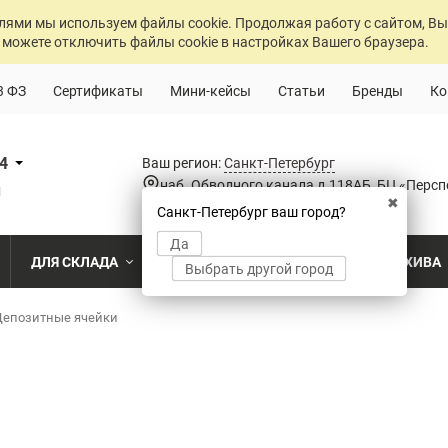
лями мы используем файлы cookie. Продолжая работу с сайтом, Вы
 можете отключить файлы cookie в настройках Вашего браузера.
3 ФЗ
Сертификаты
Мини-кейсы
Статьи
Бренды
Ко
84
Ваш регион:
Санкт-Петербург
наб. Обводного канала д.118АБ, БЦ «Персп
u
✖
Санкт-Петербург ваш город?
Да
ДЛЯ СКЛАДА
ДЛЯ РАЗДЕВАЛОК
ДЛЯ АРХИВА
Выбрать другой город
о
Депозитные ячейки
Промышленный склад
Раздевалка на производственном пр
Архив пост
ПО МОДЕЛИ
ПО ТИПУ
ПО НАЗ
MS Standart
Полочные
Для скла
Склад временного хранения
Раздевалка на пищевом производств
Архивохра
MS Strong
Архивные
Для прои
во
Склад транспортной компании
Раздевалка в медицинском учрежде
Архив прое
MS Hard
Паллетные
Для стро
магазин
MS U
Фронтальные
Холодильный склад
Раздевалка на складе
Архив мед