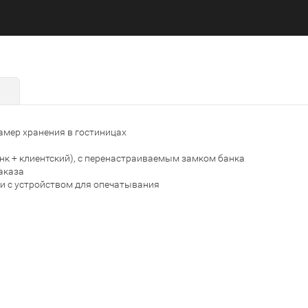
амер хранения в гостиницах
к + клиентский), с перенастраиваемым замком банка
аказа
и с устройством для опечатывания