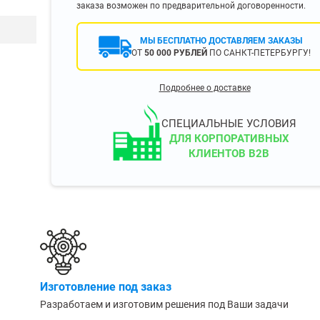
заказа возможен по предварительной договоренности.
400 мм
450 мм
МЫ БЕСПЛАТНО ДОСТАВЛЯЕМ ЗАКАЗЫ
500 мм
ОТ
50 000 РУБЛЕЙ
ПО САНКТ-ПЕТЕРБУРГУ!
 еще
Показать еще
▼
▼
Подробнее о доставке
ЗОПОДЪЕМНОСТИ
ПО ЦВЕТУ
о 750 кг)
Чёрные
СПЕЦИАЛЬНЫЕ УСЛОВИЯ
узовые (до 2500
Серые
ДЛЯ КОРПОРАТИВНЫХ
КЛИЕНТОВ B2B
Лофт
 (до 5000 кг)
(до 10000 кг)
ЫЛЕЙ (ВОДЫ)
КОНСОЛЬНЫЕ
утылей
Консольные
Изготовление под заказ
односторонние
бутылей
Разработаем и изготовим решения под Ваши задачи
Консольные
двухсторонние