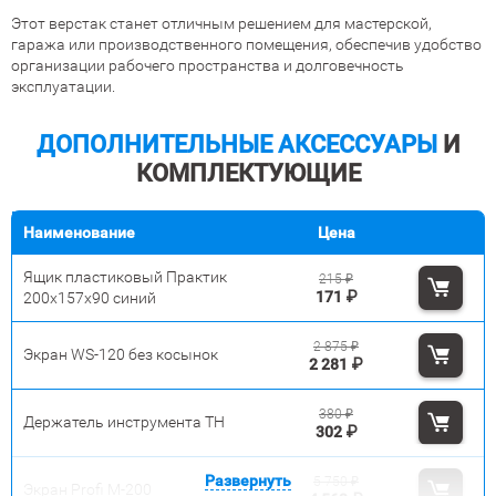
Этот верстак станет отличным решением для мастерской,
гаража или производственного помещения, обеспечив удобство
организации рабочего пространства и долговечность
эксплуатации.
ДОПОЛНИТЕЛЬНЫЕ АКСЕССУАРЫ
И
КОМПЛЕКТУЮЩИЕ
Наименование
Цена
Ящик пластиковый Практик
215
₽
171
₽
200x157x90 синий
2 875
₽
Экран WS-120 без косынок
2 281
₽
380
₽
Держатель инструмента TH
302
₽
Развернуть
5 750
₽
Экран Profi M-200