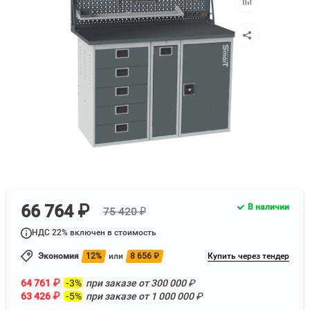
к
сравнению
66 764 ₽
В наличии
75 420 ₽
НДС 22% включен в стоимость
Экономия
12%
или
8 656
₽
Купить через тендер
64 761
₽
-3%
при заказе от
300 000
₽
63 426
₽
-5%
при заказе от
1 000 000
₽