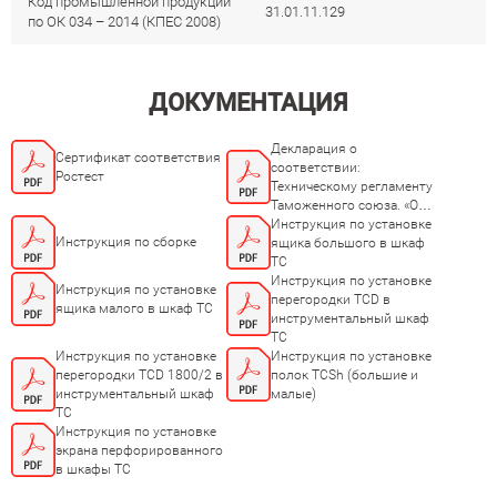
Код промышленной продукции
31.01.11.129
по ОК 034 – 2014 (КПЕС 2008)
ДОКУМЕНТАЦИЯ
Декларация о
Сертификат соответствия
соответствии:
Ростест
Техническому регламенту
Таможенного союза. «О
безопасности мебельной
Инструкция по установке
Инструкция по сборке
продукции ТР ТС
ящика большого в шкаф
025/2012»
TC
Инструкция по установке
Инструкция по установке
перегородки TCD в
ящика малого в шкаф TC
инструментальный шкаф
TC
Инструкция по установке
Инструкция по установке
перегородки TCD 1800/2 в
полок TCSh (большие и
инструментальный шкаф
малые)
TC
Инструкция по установке
экрана перфорированного
в шкафы TC