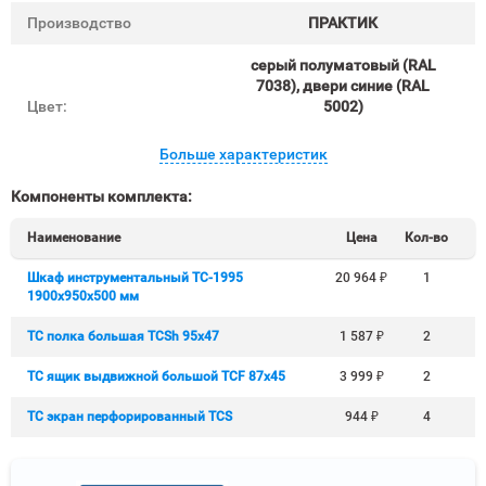
Производство
ПРАКТИК
серый полуматовый (RAL
7038), двери синие (RAL
Цвет:
5002)
Больше характеристик
Компоненты комплекта:
Наименование
Цена
Кол-во
Шкаф инструментальный TC-1995
20 964
₽
1
1900х950х500 мм
TC полка большая TCSh 95х47
1 587
₽
2
TC ящик выдвижной большой TCF 87x45
3 999
₽
2
TC экран перфорированный TCS
944
₽
4