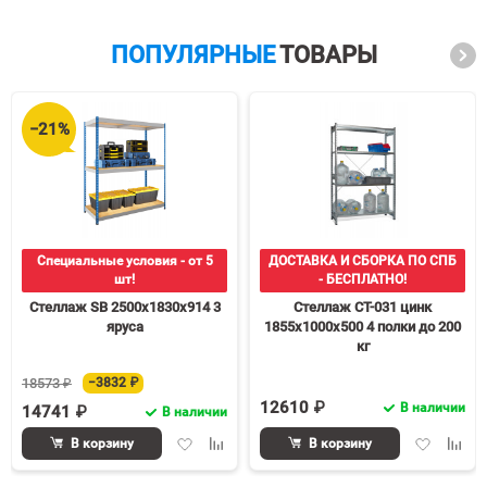
ПОПУЛЯРНЫЕ
ТОВАРЫ
−21%
Специальные условия - от 5
ДОСТАВКА И СБОРКА ПО СПБ
шт!
- БЕСПЛАТНО!
Стеллаж SB 2500х1830х914 3
Стеллаж СТ-031 цинк
яруса
1855х1000х500 4 полки до 200
кг
18573 ₽
−3832 ₽
12610 ₽
В наличии
14741 ₽
В наличии
Добавить
Добавить
Добавить
Доба
В корзину
В корзину
в
к
в
к
избранное
сравнению
избранное
срав