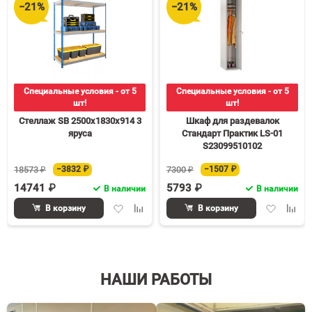
−21%
−21%
Специальные условия - от 5
Специальные условия - от 5
шт!
шт!
Стеллаж SB 2500х1830х914 3
Шкаф для раздевалок
яруса
Стандарт Практик LS-01
S23099510102
18573 ₽
−3832 ₽
7300 ₽
−1507 ₽
14741 ₽
5793 ₽
В наличии
В наличии
Добавить
Добавить
Добавить
Доба
В корзину
В корзину
в
к
в
к
избранное
сравнению
избранное
срав
НАШИ РАБОТЫ