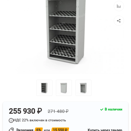
избранн
Добавит
к
сравнен
255 930 ₽
В наличии
271 480 ₽
НДС 22% включен в стоимость
Экономия
6%
или
15 550
₽
Купить через тендер