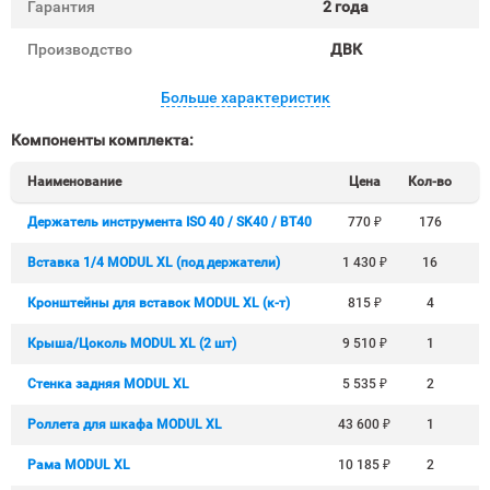
Гарантия
2 года
Производство
ДВК
Больше характеристик
Компоненты комплекта:
Наименование
Цена
Кол-во
Держатель инструмента ISO 40 / SK40 / BT40
770
₽
176
Вставка 1/4 MODUL XL (под держатели)
1 430
₽
16
Кронштейны для вставок MODUL XL (к-т)
815
₽
4
Крыша/Цоколь MODUL XL (2 шт)
9 510
₽
1
Стенка задняя MODUL XL
5 535
₽
2
Роллета для шкафа MODUL XL
43 600
₽
1
Рама MODUL XL
10 185
₽
2