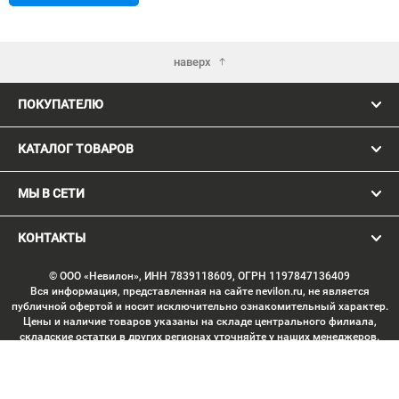
наверх
ПОКУПАТЕЛЮ
КАТАЛОГ ТОВАРОВ
МЫ В СЕТИ
КОНТАКТЫ
© ООО «Невилон», ИНН 7839118609, ОГРН 1197847136409
Вся информация, представленная на сайте nevilon.ru, не является
публичной офертой и носит исключительно ознакомительный характер.
Цены и наличие товаров указаны на складе центрального филиала,
складские остатки в других регионах уточняйте у наших менеджеров.
Изображение товаров может отличаться от продукции «вживую».
Производитель имеет право без предварительного согласования
вносить изменения в конструкцию изделий, не ухудшающие их
потребительских качеств, с целью улучшения технических