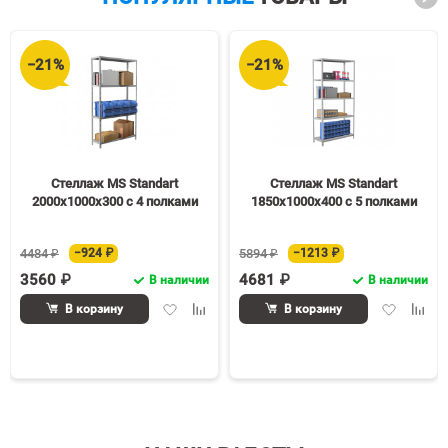
−21%
−21%
Стеллаж MS Standart
Стеллаж MS Standart
2000х1000х300 c 4 полками
1850х1000х400 c 5 полками
4484 ₽
−924 ₽
5894 ₽
−1213 ₽
3560 ₽
4681 ₽
В наличии
В наличии
Добавить
Добавить
Добавить
Доба
В корзину
В корзину
в
к
в
к
избранное
сравнению
избранное
срав