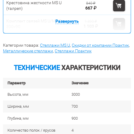
Крестовина жесткости MS U
840
₽
667
₽
(талреп)
Комплект связей MS U/MS Pro
Развернуть
1 390
₽
1 103
₽
300x90
Категории товара:
Стеллажи MS U
,
Скидки от компании Практик
,
Металлические стеллажи
,
Стеллажи Практик
ТЕХНИЧЕСКИЕ
ХАРАКТЕРИСТИКИ
Параметр
Значение
Высота, мм
3000
Ширина, мм
700
Глубина, мм
900
Количество полок / ярусов
4