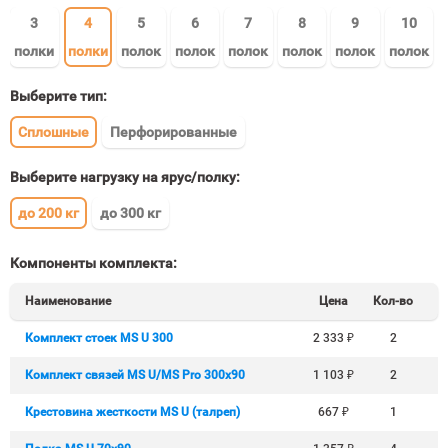
3
4
5
6
7
8
9
10
полки
полки
полок
полок
полок
полок
полок
полок
Выберите тип:
Сплошные
Перфорированные
Выберите нагрузку на ярус/полку:
до 200 кг
до 300 кг
Компоненты комплекта:
Наименование
Цена
Кол-во
Комплект стоек MS U 300
2 333
₽
2
Комплект связей MS U/MS Pro 300x90
1 103
₽
2
Крестовина жесткости MS U (талреп)
667
₽
1