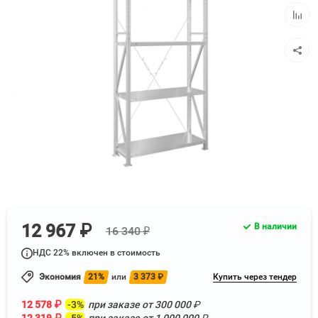
избра
Добав
к
сравн
12 967 ₽
В наличии
16 340 ₽
НДС 22% включен в стоимость
Экономия
21%
или
3 373
₽
Купить через тендер
12 578
₽
-3%
при заказе от
300 000
₽