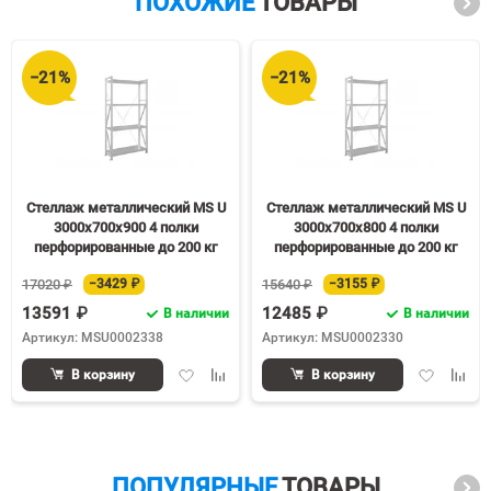
ПОХОЖИЕ
ТОВАРЫ
−21%
−21%
Стеллаж металлический MS U
Стеллаж металлический MS U
3000х700х900 4 полки
3000х700х800 4 полки
перфорированные до 200 кг
перфорированные до 200 кг
17020 ₽
−3429 ₽
15640 ₽
−3155 ₽
13591 ₽
12485 ₽
В наличии
В наличии
Артикул: MSU0002338
Артикул: MSU0002330
Добавить
Добавить
Добавить
Доба
В корзину
В корзину
в
к
в
к
избранное
сравнению
избранное
срав
ПОПУЛЯРНЫЕ
ТОВАРЫ