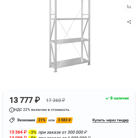
избра
Добав
к
сравн
13 777 ₽
В наличии
17 360 ₽
НДС 22% включен в стоимость
Экономия
21%
или
3 583
₽
Купить через тендер
13 364
₽
-3%
при заказе от
300 000
₽