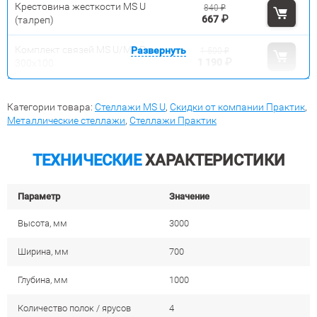
Крестовина жесткости MS U
840
₽
667
₽
(талреп)
Комплект связей MS U/MS Pro
Развернуть
1 500
₽
1 190
₽
300x100
Категории товара:
Стеллажи MS U
,
Скидки от компании Практик
,
Металлические стеллажи
,
Стеллажи Практик
ТЕХНИЧЕСКИЕ
ХАРАКТЕРИСТИКИ
Параметр
Значение
Высота, мм
3000
Ширина, мм
700
Глубина, мм
1000
Количество полок / ярусов
4