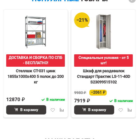
−21%
ДОСТАВКА И СБОРКА ПО СПБ
Специальные условия - от 5
- БЕСПЛАТНО!
шт!
Стеллаж СТ-031 цинк
Шкаф для раздевалок
1855х1000х400 5 полок до 200
Стандарт Практик LS-11-40D
кг
S23099515102
9980 ₽
−2061 ₽
12870 ₽
В наличии
7919 ₽
В наличии
Добавить
Добавить
Добавить
Доба
В корзину
В корзину
в
к
в
к
избранное
сравнению
избранное
срав