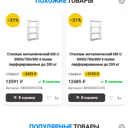
ПОХОЖИЕ
ТОВАРЫ
−21%
−21%
Стеллаж металлический MS U
Стеллаж металлический MS U
3000х700х900 4 полки
3000х700х800 4 полки
перфорированные до 200 кг
перфорированные до 200 кг
17020 ₽
−3429 ₽
15640 ₽
−3155 ₽
13591 ₽
12485 ₽
В наличии
В наличии
Артикул: MSU0002338
Артикул: MSU0002330
Добавить
Добавить
Добавить
Доба
В корзину
В корзину
в
к
в
к
избранное
сравнению
избранное
срав
ПОПУЛЯРНЫЕ
ТОВАРЫ