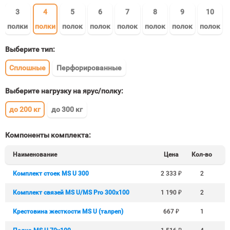
3
4
5
6
7
8
9
10
полки
полки
полок
полок
полок
полок
полок
полок
Выберите тип:
Сплошные
Перфорированные
Выберите нагрузку на ярус/полку:
до 200 кг
до 300 кг
Компоненты комплекта:
Наименование
Цена
Кол-во
Комплект стоек MS U 300
2 333
₽
2
Комплект связей MS U/MS Pro 300x100
1 190
₽
2
Крестовина жесткости MS U (талреп)
667
₽
1