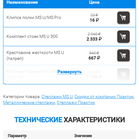
Наименование
Цена
20
₽
Клипса полки MS U/MS Pro
16
₽
2 940
₽
Комплект стоек MS U 300
2 333
₽
Крестовина жесткости MS U
840
₽
667
₽
(талреп)
Комплект связей MS U/MS Pro
Развернуть
1 500
₽
1 190
₽
300x100
Категории товара:
Стеллажи MS U
,
Скидки от компании Практик
,
Металлические стеллажи
,
Стеллажи Практик
ТЕХНИЧЕСКИЕ
ХАРАКТЕРИСТИКИ
Параметр
Значение