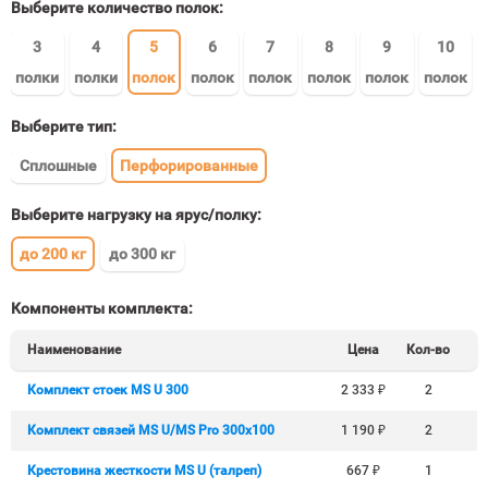
Выберите количество полок:
3
4
5
6
7
8
9
10
полки
полки
полок
полок
полок
полок
полок
полок
Выберите тип:
Сплошные
Перфорированные
Выберите нагрузку на ярус/полку:
до 200 кг
до 300 кг
Компоненты комплекта:
Наименование
Цена
Кол-во
Комплект стоек MS U 300
2 333
₽
2
Комплект связей MS U/MS Pro 300x100
1 190
₽
2
Крестовина жесткости MS U (талреп)
667
₽
1