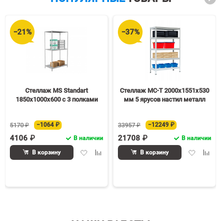
−21%
−37%
Стеллаж MS Standart
Стеллаж МС-Т 2000х1551х530
1850х1000х600 c 3 полками
мм 5 ярусов настил металл
5170 ₽
−1064 ₽
33957 ₽
−12249 ₽
4106 ₽
21708 ₽
В наличии
В наличии
Добавить
Добавить
Добавить
Доба
В корзину
В корзину
в
к
в
к
избранное
сравнению
избранное
срав