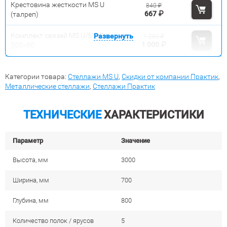
Крестовина жесткости MS U
840
₽
667
₽
(талреп)
Комплект связей MS U/MS Pro
Развернуть
1 260
₽
1 000
₽
300x80
Категории товара:
Стеллажи MS U
,
Скидки от компании Практик
,
Металлические стеллажи
,
Стеллажи Практик
ТЕХНИЧЕСКИЕ
ХАРАКТЕРИСТИКИ
Параметр
Значение
Высота, мм
3000
Ширина, мм
700
Глубина, мм
800
Количество полок / ярусов
5