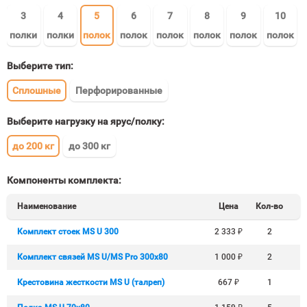
3
4
5
6
7
8
9
10
полки
полки
полок
полок
полок
полок
полок
полок
Выберите тип:
Сплошные
Перфорированные
Выберите нагрузку на ярус/полку:
до 200 кг
до 300 кг
Компоненты комплекта:
Наименование
Цена
Кол-во
Комплект стоек MS U 300
2 333
₽
2
Комплект связей MS U/MS Pro 300x80
1 000
₽
2
Крестовина жесткости MS U (талреп)
667
₽
1