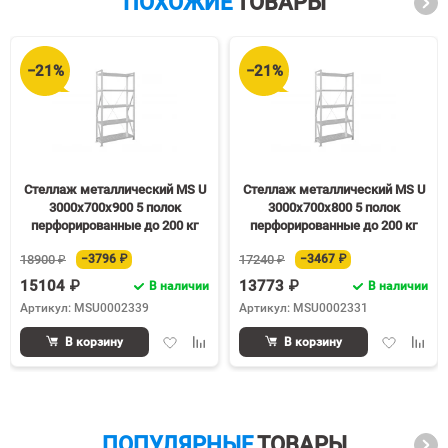
ПОХОЖИЕ
ТОВАРЫ
−21%
−21%
Стеллаж металлический MS U
Стеллаж металлический MS U
3000х700х900 5 полок
3000х700х800 5 полок
перфорированные до 200 кг
перфорированные до 200 кг
18900 ₽
−3796 ₽
17240 ₽
−3467 ₽
15104 ₽
13773 ₽
В наличии
В наличии
Артикул: MSU0002339
Артикул: MSU0002331
Добавить
Добавить
Добавить
Доба
В корзину
В корзину
в
к
в
к
избранное
сравнению
избранное
срав
ПОПУЛЯРНЫЕ
ТОВАРЫ