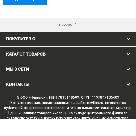
наверх
ПОКУПАТЕЛЮ
КАТАЛОГ ТОВАРОВ
МЫ В СЕТИ
КОНТАКТЫ
© ООО «Невилон», ИНН 7839118609, ОГРН 1197847136409
Вся информация, представленная на сайте nevilon.ru, не является
публичной офертой и носит исключительно ознакомительный характер.
Цены и наличие товаров указаны на складе центрального филиала,
складские остатки в других регионах уточняйте у наших менеджеров.
Изображение товаров может отличаться от продукции «вживую».
Производитель имеет право без предварительного согласования
вносить изменения в конструкцию изделий, не ухудшающие их