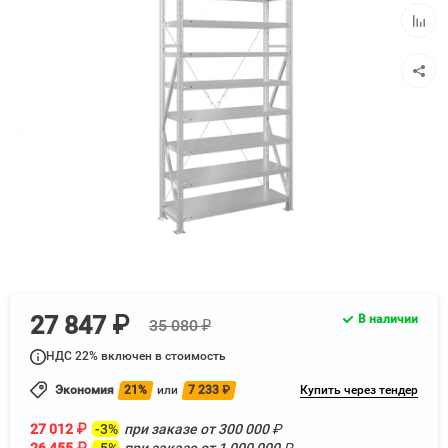
избра
Добав
к
сравн
27 847 ₽
В наличии
35 080 ₽
НДС 22% включен в стоимость
Экономия
21%
или
7 233
₽
Купить через тендер
27 012
₽
-3%
при заказе от
300 000
₽