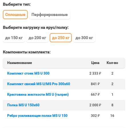
Выберите тип:
Сплошные
Перфорированные
Выберите нагрузку на ярус/полку:
до 150 кг
до 200 кг
до 250 кг
до 300 кг
Компоненты комплекта:
Наименование
Цена
Кол-во
Комплект стоек MS U 300
2 333
₽
2
Комплект связей MS U/MS Pro 300x60
841
₽
2
Крестовина жесткости MS U (талреп)
667
₽
1
Полка MS U 150х60
2 000
₽
8
Ребро усиливающее полки MS U 150
302
₽
16