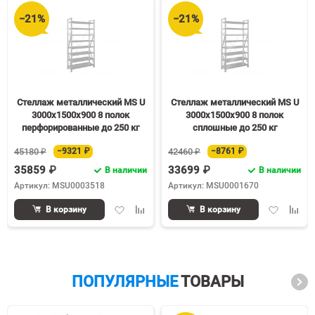
−21%
−21%
Стеллаж металлический MS U
Стеллаж металлический MS U
3000х1500х900 8 полок
3000х1500х900 8 полок
перфорированные до 250 кг
сплошные до 250 кг
45180 ₽
−9321 ₽
42460 ₽
−8761 ₽
35859 ₽
33699 ₽
В наличии
В наличии
Артикул: MSU0003518
Артикул: MSU0001670
Добавить
Добавить
Добавить
Доба
В корзину
В корзину
в
к
в
к
избранное
сравнению
избранное
срав
ПОПУЛЯРНЫЕ
ТОВАРЫ