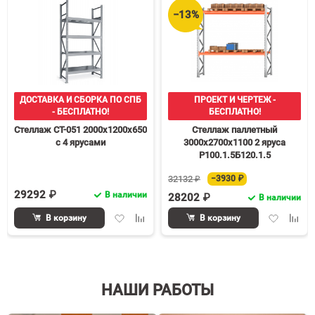
−13%
ДОСТАВКА И СБОРКА ПО СПБ
ПРОЕКТ И ЧЕРТЕЖ -
- БЕСПЛАТНО!
БЕСПЛАТНО!
Стеллаж СТ-051 2000х1200х650
Стеллаж паллетный
с 4 ярусами
3000х2700х1100 2 яруса
Р100.1.5Б120.1.5
32132 ₽
−3930 ₽
29292 ₽
В наличии
28202 ₽
В наличии
Добавить
Добавить
Добавить
Доба
В корзину
В корзину
в
к
в
к
избранное
сравнению
избранное
срав
НАШИ РАБОТЫ