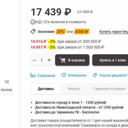
а
Для бумаг и папок с
17 439 ₽
нета
документами
21 980 ₽
ниченного доступа
Офисная мебель для бизнес-центра
Для рассады и цветов
НДС 22% включен в стоимость
ой архив
Офисная мебель лофт
 еще
Показать еще
▼
▼
Экономия
21%
или
4 541
₽
Купить через тен
Офисная мебель для производства
УЗКЕ
ПО БРЕНДУ
16 916
₽
при заказе от
300 000
₽
-3%
полку
Невилон
16 567
₽
при заказе от
1 000 000
₽
-5%
Офисная мебель для склада
 полку
Практик
 полку
Диком
В корзину
Купить в 1 клик
Офисная мебель на металлокаркасе
 полку
Пакс-Металл
 полку
Металл-Завод
Офисная мебель для госучреждений
Избранное
Нашли дешевле?
Сравнение
 полку
ДВК
10
 еще
Показать еще
▼
▼
Доставка
Оплата
Гарантия и возврат
полок
Доставка по городу в Зоне-1 - 1200 рублей
ИНЕ
ПО ГЛУБИНЕ
Доставка по Ленинградской области - от 1200 рублей
200 мм
Доставка до терминала ТК - Бесплатно
300 мм
Доставка товара осуществляется от 1 дня нашей машино
или транспортной компанией. Самовывоз со склада в ден
350 мм