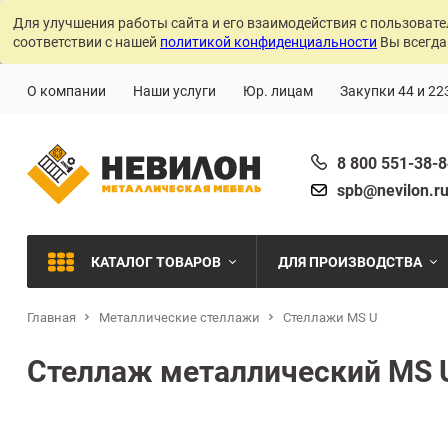
Для улучшения работы сайта и его взаимодействия с пользовате
соответствии с нашей
политикой конфиденциальности
Вы всегда
О компании
Наши услуги
Юр. лицам
Закупки 44 и 22
8 800 551-38-
spb@nevilon.r
КАТАЛОГ ТОВАРОВ
ДЛЯ ПРОИЗВОДСТВА
Главная
Металлические стеллажи
Стеллажи MS U
Швейное производств
МЕТАЛЛИЧЕСКИЕ СТЕЛЛАЖИ
Стеллаж металлический MS U
Металлообработка
МЕТАЛЛИЧЕСКИЕ ШКАФЫ
Сварочное производст
Производства с ЧПУ