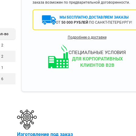
заказа возможен по предварительной договоренности.
400 мм
450 мм
МЫ БЕСПЛАТНО ДОСТАВЛЯЕМ ЗАКАЗЫ
500 мм
ОТ
50 000 РУБЛЕЙ
ПО САНКТ-ПЕТЕРБУРГУ!
 еще
Показать еще
▼
▼
ол-во
Подробнее о доставке
ЗОПОДЪЕМНОСТИ
ПО ЦВЕТУ
2
о 750 кг)
Чёрные
СПЕЦИАЛЬНЫЕ УСЛОВИЯ
2
узовые (до 2500
Серые
ДЛЯ КОРПОРАТИВНЫХ
КЛИЕНТОВ B2B
Лофт
1
 (до 5000 кг)
(до 10000 кг)
6
ЫЛЕЙ (ВОДЫ)
КОНСОЛЬНЫЕ
утылей
Консольные
односторонние
бутылей
Консольные
Изготовление под заказ
двухсторонние