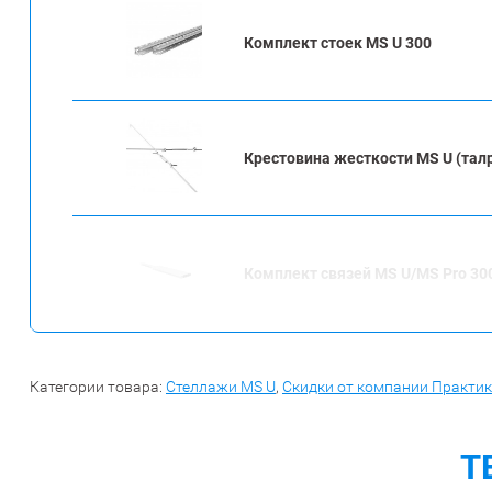
Комплект стоек MS U 300
Крестовина жесткости MS U (тал
Комплект связей MS U/MS Pro 30
Категории товара:
Стеллажи MS U
,
Скидки от компании Практик
Т