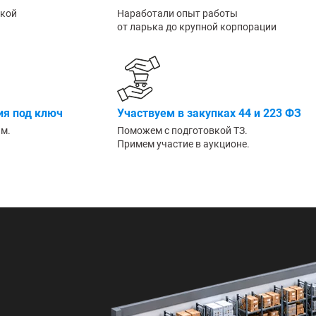
Большие
ской
Наработали опыт работы
от ларька до крупной корпорации
я под ключ
Участвуем в закупках 44 и 223 ФЗ
им.
Поможем с подготовкой ТЗ.
Примем участие в аукционе.