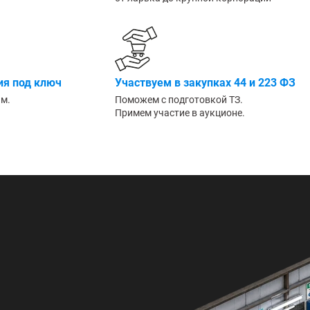
Большие
я под ключ
Участвуем в закупках 44 и 223 ФЗ
им.
Поможем с подготовкой ТЗ.
Примем участие в аукционе.