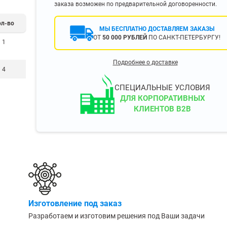
заказа возможен по предварительной договоренности.
400 мм
450 мм
ол-во
МЫ БЕСПЛАТНО ДОСТАВЛЯЕМ ЗАКАЗЫ
500 мм
ОТ
50 000 РУБЛЕЙ
ПО САНКТ-ПЕТЕРБУРГУ!
1
 еще
Показать еще
▼
▼
Подробнее о доставке
4
ЗОПОДЪЕМНОСТИ
ПО ЦВЕТУ
о 750 кг)
Чёрные
СПЕЦИАЛЬНЫЕ УСЛОВИЯ
узовые (до 2500
Серые
ДЛЯ КОРПОРАТИВНЫХ
КЛИЕНТОВ B2B
Лофт
 (до 5000 кг)
(до 10000 кг)
ЫЛЕЙ (ВОДЫ)
КОНСОЛЬНЫЕ
утылей
Консольные
Изготовление под заказ
односторонние
бутылей
Разработаем и изготовим решения под Ваши задачи
Консольные
двухсторонние