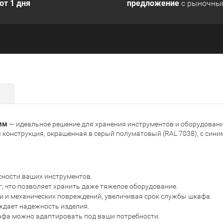
от 1 дня
предложение
с рыночны
мм
— идеальное решение для хранения инструментов и оборудования
я конструкция, окрашенная в серый полуматовый (RAL 7038), с си
сности ваших инструментов.
г, что позволяет хранить даже тяжелое оборудование.
и и механических повреждений, увеличивая срок службы шкафа.
рждает надежность изделия.
афа можно адаптировать под ваши потребности.