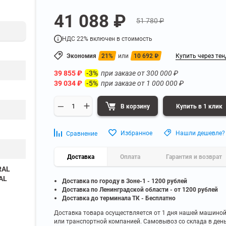
а
Для бумаг и папок с
41 088 ₽
нета
документами
51 780 ₽
ниченного доступа
Офисная мебель для бизнес-центра
Для рассады и цветов
НДС 22% включен в стоимость
ой архив
Офисная мебель лофт
 еще
Показать еще
▼
▼
Экономия
21%
или
10 692
₽
Купить через тен
Офисная мебель для производства
УЗКЕ
ПО БРЕНДУ
39 855
₽
при заказе от
300 000
₽
-3%
полку
Невилон
39 034
₽
при заказе от
1 000 000
₽
-5%
Офисная мебель для склада
 полку
Практик
 полку
Диком
В корзину
Купить в 1 клик
Офисная мебель на металлокаркасе
 полку
Пакс-Металл
 полку
Металл-Завод
Офисная мебель для госучреждений
Избранное
Нашли дешевле?
Сравнение
 полку
ДВК
 еще
Показать еще
▼
▼
Доставка
Оплата
Гарантия и возврат
RAL
AL
Доставка по городу в Зоне-1 - 1200 рублей
ИНЕ
ПО ГЛУБИНЕ
Доставка по Ленинградской области - от 1200 рублей
200 мм
Доставка до терминала ТК - Бесплатно
300 мм
Доставка товара осуществляется от 1 дня нашей машино
или транспортной компанией. Самовывоз со склада в ден
350 мм