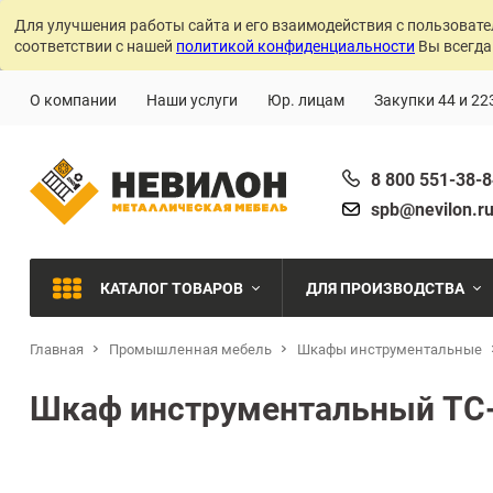
Для улучшения работы сайта и его взаимодействия с пользовате
соответствии с нашей
политикой конфиденциальности
Вы всегда
О компании
Наши услуги
Юр. лицам
Закупки 44 и 22
8 800 551-38-
spb@nevilon.r
КАТАЛОГ ТОВАРОВ
ДЛЯ ПРОИЗВОДСТВА
Главная
Промышленная мебель
Шкафы инструментальные
Швейное производств
МЕТАЛЛИЧЕСКИЕ СТЕЛЛАЖИ
Шкаф инструментальный TC
Металлообработка
МЕТАЛЛИЧЕСКИЕ ШКАФЫ
Сварочное производст
Производства с ЧПУ