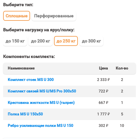
Выберите тип:
Сплошные
Перфорированные
Выберите нагрузку на ярус/полку:
до 150 кг
до 200 кг
до 250 кг
до 300 кг
Компоненты комплекта:
Наименование
Цена
Кол-во
Комплект стоек MS U 300
2 333
₽
2
Комплект связей MS U/MS Pro 300x50
722
₽
2
Крестовина жесткости MS U (талреп)
667
₽
1
Полка MS U 150х50
1 777
₽
5
Ребро усиливающее полки MS U 150
302
₽
10