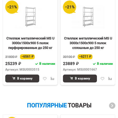
−21%
−21%
Стеллаж металлический MS U
Стеллаж металлический MS U
3000х1500х900 5 полок
3000х1500х900 5 полок
перфорированные до 250 кг
сплошные до 250 кг
31800 ₽
−6561 ₽
30100 ₽
−6211 ₽
25239 ₽
23889 ₽
В наличии
В наличии
Артикул: MSU0003515
Артикул: MSU0001667
Добавить
Добавить
Добавить
Доба
В корзину
В корзину
в
к
в
к
избранное
сравнению
избранное
срав
ПОПУЛЯРНЫЕ
ТОВАРЫ