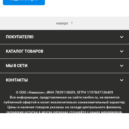
наверх
ПОКУПАТЕЛЮ
КАТАЛОГ ТОВАРОВ
МЫ В СЕТИ
КОНТАКТЫ
© ООО «Невилон», ИНН 7839118609, ОГРН 1197847136409
Вся информация, представленная на сайте nevilon.ru, не является
публичной офертой и носит исключительно ознакомительный характер.
Цены и наличие товаров указаны на складе центрального филиала,
складские остатки в других регионах уточняйте у наших менеджеров.
Изображение товаров может отличаться от продукции «вживую».
Производитель имеет право без предварительного согласования
вносить изменения в конструкцию изделий, не ухудшающие их