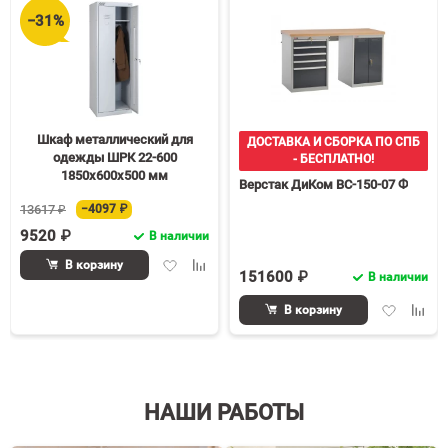
−31%
Шкаф металлический для
ДОСТАВКА И СБОРКА ПО СПБ
одежды ШРК 22-600
- БЕСПЛАТНО!
1850х600х500 мм
Верстак ДиКом ВС-150-07 Ф
13617 ₽
−4097 ₽
9520 ₽
В наличии
Добавить
Добавить
В корзину
151600 ₽
В наличии
в
к
избранное
сравнению
Добавить
Доба
В корзину
в
к
избранное
срав
НАШИ РАБОТЫ