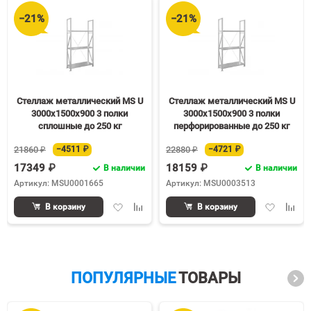
−21%
−21%
Стеллаж металлический MS U
Стеллаж металлический MS U
3000х1500х900 3 полки
3000х1500х900 3 полки
сплошные до 250 кг
перфорированные до 250 кг
21860 ₽
−4511 ₽
22880 ₽
−4721 ₽
17349 ₽
18159 ₽
В наличии
В наличии
Артикул: MSU0001665
Артикул: MSU0003513
Добавить
Добавить
Добавить
Доба
В корзину
В корзину
в
к
в
к
избранное
сравнению
избранное
срав
ПОПУЛЯРНЫЕ
ТОВАРЫ