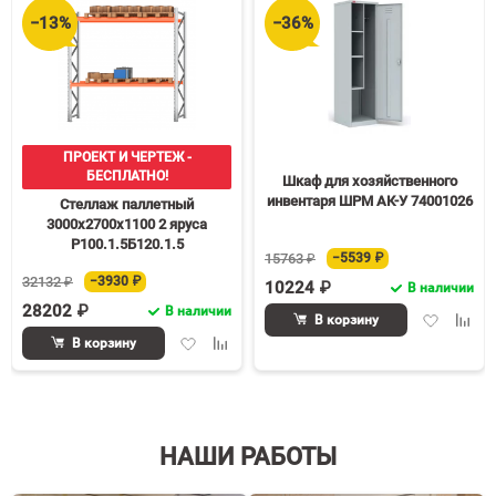
−13%
−36%
ПРОЕКТ И ЧЕРТЕЖ -
БЕСПЛАТНО!
Шкаф для хозяйственного
инвентаря ШРМ АК-У 74001026
Стеллаж паллетный
3000х2700х1100 2 яруса
Р100.1.5Б120.1.5
15763 ₽
−5539 ₽
32132 ₽
−3930 ₽
10224 ₽
В наличии
28202 ₽
В наличии
Добавить
Доба
В корзину
в
к
Добавить
Добавить
В корзину
избранное
срав
в
к
избранное
сравнению
НАШИ РАБОТЫ