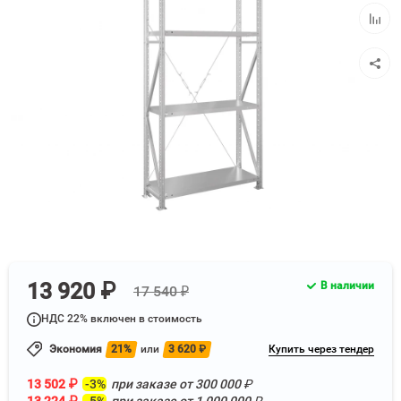
избра
Добав
к
сравн
13 920 ₽
В наличии
17 540 ₽
НДС 22% включен в стоимость
Экономия
21%
или
3 620
₽
Купить через тендер
13 502
₽
-3%
при заказе от
300 000
₽