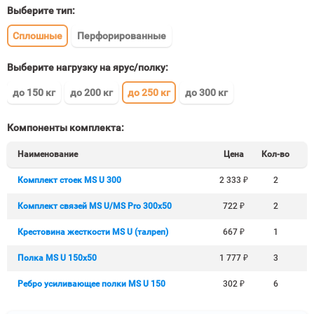
Выберите тип:
Сплошные
Перфорированные
Выберите нагрузку на ярус/полку:
до 150 кг
до 200 кг
до 250 кг
до 300 кг
Компоненты комплекта:
Наименование
Цена
Кол-во
Комплект стоек MS U 300
2 333
₽
2
Комплект связей MS U/MS Pro 300x50
722
₽
2
Крестовина жесткости MS U (талреп)
667
₽
1
Полка MS U 150х50
1 777
₽
3
Ребро усиливающее полки MS U 150
302
₽
6