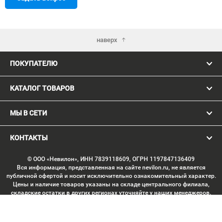
наверх
ПОКУПАТЕЛЮ
КАТАЛОГ ТОВАРОВ
МЫ В СЕТИ
КОНТАКТЫ
© ООО «Невилон», ИНН 7839118609, ОГРН 1197847136409
Вся информация, представленная на сайте nevilon.ru, не является
публичной офертой и носит исключительно ознакомительный характер.
Цены и наличие товаров указаны на складе центрального филиала,
складские остатки в других регионах уточняйте у наших менеджеров.
Изображение товаров может отличаться от продукции «вживую».
Производитель имеет право без предварительного согласования
вносить изменения в конструкцию изделий, не ухудшающие их