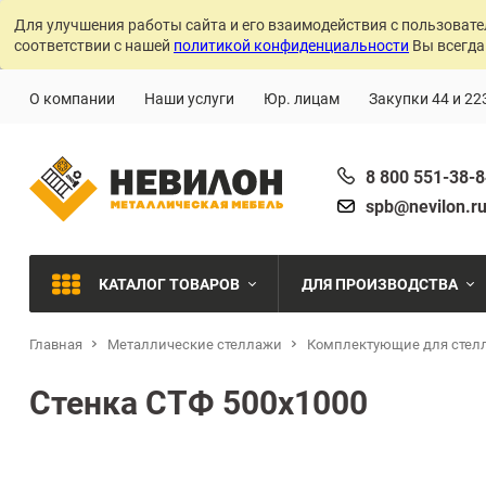
Для улучшения работы сайта и его взаимодействия с пользовате
соответствии с нашей
политикой конфиденциальности
Вы всегда
О компании
Наши услуги
Юр. лицам
Закупки 44 и 22
8 800 551-38-
spb@nevilon.r
КАТАЛОГ ТОВАРОВ
ДЛЯ ПРОИЗВОДСТВА
Главная
Металлические стеллажи
Комплектующие для стел
Швейное производств
МЕТАЛЛИЧЕСКИЕ СТЕЛЛАЖИ
Стенка СТФ 500х1000
Металлообработка
МЕТАЛЛИЧЕСКИЕ ШКАФЫ
Сварочное производст
Производства с ЧПУ