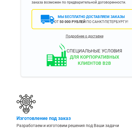
заказа возможен по предварительной договоренности.
400 мм
450 мм
МЫ БЕСПЛАТНО ДОСТАВЛЯЕМ ЗАКАЗЫ
500 мм
ОТ
50 000 РУБЛЕЙ
ПО САНКТ-ПЕТЕРБУРГУ!
 еще
Показать еще
▼
▼
Подробнее о доставке
ЗОПОДЪЕМНОСТИ
ПО ЦВЕТУ
о 750 кг)
Чёрные
СПЕЦИАЛЬНЫЕ УСЛОВИЯ
узовые (до 2500
Серые
ДЛЯ КОРПОРАТИВНЫХ
КЛИЕНТОВ B2B
Лофт
 (до 5000 кг)
(до 10000 кг)
ЫЛЕЙ (ВОДЫ)
КОНСОЛЬНЫЕ
утылей
Консольные
Изготовление под заказ
односторонние
бутылей
Разработаем и изготовим решения под Ваши задачи
Консольные
двухсторонние