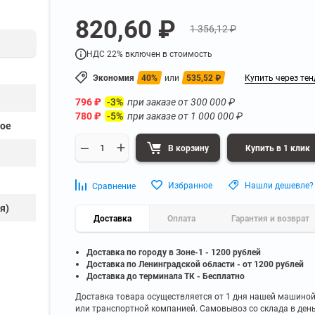
а
Для бумаг и папок с
820,60 ₽
нета
документами
1 356,12 ₽
ниченного доступа
Офисная мебель для бизнес-центра
Для рассады и цветов
НДС 22% включен в стоимость
ой архив
Офисная мебель лофт
 еще
Показать еще
▼
▼
Экономия
40%
или
535,52
₽
Купить через тен
Офисная мебель для производства
УЗКЕ
ПО БРЕНДУ
796
₽
при заказе от
300 000
₽
-3%
полку
Невилон
780
₽
при заказе от
1 000 000
₽
-5%
Офисная мебель для склада
 полку
Практик
ое
 полку
Диком
В корзину
Купить в 1 клик
Офисная мебель на металлокаркасе
 полку
Пакс-Металл
 полку
Металл-Завод
Офисная мебель для госучреждений
Избранное
Нашли дешевле?
Сравнение
 полку
ДВК
я)
 еще
Показать еще
▼
▼
Доставка
Оплата
Гарантия и возврат
Доставка по городу в Зоне-1 - 1200 рублей
ИНЕ
ПО ГЛУБИНЕ
Доставка по Ленинградской области - от 1200 рублей
200 мм
Доставка до терминала ТК - Бесплатно
300 мм
Доставка товара осуществляется от 1 дня нашей машино
или транспортной компанией. Самовывоз со склада в ден
350 мм