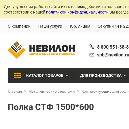
Для улучшения работы сайта и его взаимодействия с пользовате
соответствии с нашей
политикой конфиденциальности
Вы всегда
О компании
Наши услуги
Юр. лицам
Закупки 44 и 22
8 800 551-38-
spb@nevilon.r
КАТАЛОГ ТОВАРОВ
ДЛЯ ПРОИЗВОДСТВА
Главная
Металлические стеллажи
Комплектующие для стел
Швейное производств
МЕТАЛЛИЧЕСКИЕ СТЕЛЛАЖИ
Полка СТФ 1500*600
Металлообработка
МЕТАЛЛИЧЕСКИЕ ШКАФЫ
Сварочное производст
Производства с ЧПУ