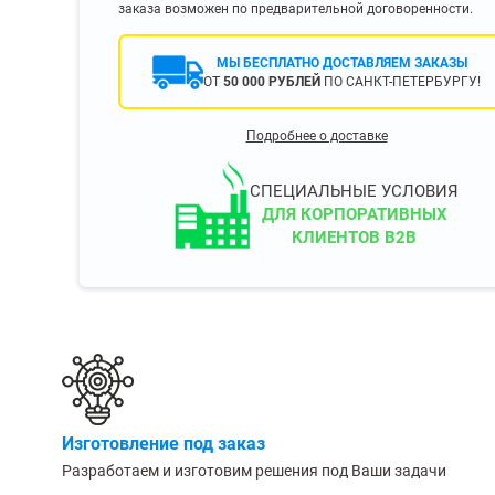
заказа возможен по предварительной договоренности.
400 мм
450 мм
МЫ БЕСПЛАТНО ДОСТАВЛЯЕМ ЗАКАЗЫ
500 мм
ОТ
50 000 РУБЛЕЙ
ПО САНКТ-ПЕТЕРБУРГУ!
 еще
Показать еще
▼
▼
Подробнее о доставке
ЗОПОДЪЕМНОСТИ
ПО ЦВЕТУ
о 750 кг)
Чёрные
СПЕЦИАЛЬНЫЕ УСЛОВИЯ
узовые (до 2500
Серые
ДЛЯ КОРПОРАТИВНЫХ
КЛИЕНТОВ B2B
Лофт
 (до 5000 кг)
(до 10000 кг)
ЫЛЕЙ (ВОДЫ)
КОНСОЛЬНЫЕ
утылей
Консольные
Изготовление под заказ
односторонние
бутылей
Разработаем и изготовим решения под Ваши задачи
Консольные
двухсторонние