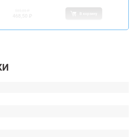
585,88
₽
В корзину
468,50
₽
КИ