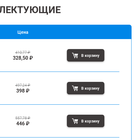
ЛЕКТУЮЩИЕ
Цена
410,77
₽
В корзину
328,50
₽
497,24
₽
В корзину
398
₽
557,78
₽
В корзину
446
₽