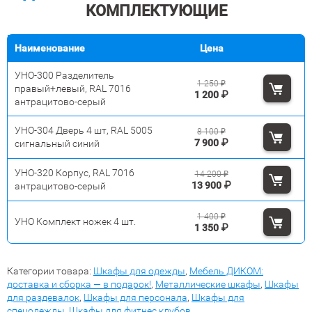
КОМПЛЕКТУЮЩИЕ
Наименование
Цена
УНО-300 Разделитель
1 250
₽
правый+левый, RAL 7016
1 200
₽
антрацитово-серый
УНО-304 Дверь 4 шт, RAL 5005
8 100
₽
7 900
₽
сигнальный синий
УНО-320 Корпус, RAL 7016
14 200
₽
13 900
₽
антрацитово-серый
1 400
₽
УНО Комплект ножек 4 шт.
1 350
₽
Категории товара:
Шкафы для одежды
,
Мебель ДИКОМ:
доставка и сборка — в подарок!
,
Металлические шкафы
,
Шкафы
для раздевалок
,
Шкафы для персонала
,
Шкафы для
спецодежды
,
Шкафы для фитнес клубов