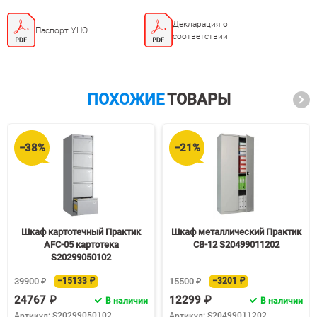
Декларация о
Паспорт УНО
соответствии
ПОХОЖИЕ
ТОВАРЫ
−38%
−21%
Шкаф картотечный Практик
Шкаф металлический Практик
AFC-05 картотека
СВ-12 S20499011202
S20299050102
39900 ₽
−15133 ₽
15500 ₽
−3201 ₽
24767 ₽
12299 ₽
В наличии
В наличии
Артикул: S20299050102
Артикул: S20499011202