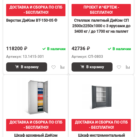
ДОСТАВКА И СБОРКА ПО СПБ
ПРОЕКТ И ЧЕРТЕЖ -
- БЕСПЛАТНО!
БЕСПЛАТНО!
Верстак ДиКом ВТ-150-05 Ф
Стеллаж палетный ДиКом СП
2500х2250х1000 с 3 ярусами до
3400 кг / до 1700 кг на паллет
П-90
118200 ₽
42736 ₽
В наличии
В наличии
Артикул: 13.1415-301
Артикул: СП-0803
Добавить
Добавить
Добавить
Доба
В корзину
В корзину
в
к
в
к
избранное
сравнению
избранное
срав
ДОСТАВКА И СБОРКА ПО СПБ
ДОСТАВКА И СБОРКА ПО СПБ
- БЕСПЛАТНО!
- БЕСПЛАТНО!
Шкаф архивный ДиКом
Шкаф инструментальный