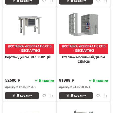
Добавить
Добавить
Добавить
Доба
В корзину
В корзину
в
к
в
к
избранное
сравнению
избранное
срав
ДОСТАВКА И СБОРКА ПО СПБ
ДОСТАВКА И СБОРКА ПО СПБ
- БЕСПЛАТНО!
- БЕСПЛАТНО!
Верстак ДиКом ВЛ-100-02 ЦФ
Стеллаж мобильный ДиКом
СДМ-26
52600 ₽
81988 ₽
В наличии
В наличии
Артикул: 12.0202-302
Артикул: 24.0200-071
Добавить
Добавить
Добавить
Доба
В корзину
В корзину
в
к
в
к
избранное
сравнению
избранное
срав