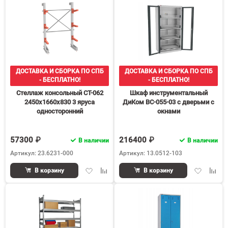
60
90
150
ДОСТАВКА И СБОРКА ПО СПБ
ДОСТАВКА И СБОРКА ПО СПБ
- БЕСПЛАТНО!
- БЕСПЛАТНО!
Стеллаж консольный СТ-062
Шкаф инструментальный
2450х1660х830 3 яруса
ДиКом ВС-055-03 с дверьми с
односторонний
окнами
57300 ₽
216400 ₽
В наличии
В наличии
Артикул: 23.6231-000
Артикул: 13.0512-103
Добавить
Добавить
Добавить
Доба
В корзину
В корзину
в
к
в
к
избранное
сравнению
избранное
срав