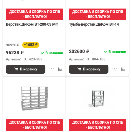
ДОСТАВКА И СБОРКА ПО СПБ
ДОСТАВКА И СБОРКА ПО СПБ
- БЕСПЛАТНО!
- БЕСПЛАТНО!
Верстак ДиКом ВТ-200-03 МФ
Тумба-верстак ДиКом ВТ-14
96920 ₽
−1682 ₽
202600 ₽
В наличии
95238 ₽
В наличии
Артикул: 13.1423-303
Артикул: 13.1804-103
Добавить
Добавить
Добавить
Доба
В корзину
В корзину
в
к
в
к
избранное
сравнению
избранное
срав
ДОСТАВКА И СБОРКА ПО СПБ
ДОСТАВКА И СБОРКА ПО СПБ
- БЕСПЛАТНО!
- БЕСПЛАТНО!