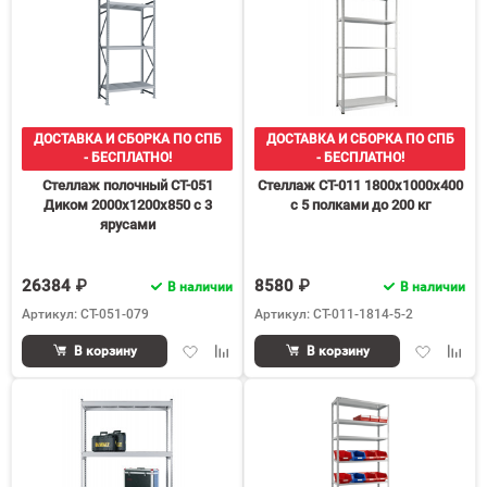
ДОСТАВКА И СБОРКА ПО СПБ
ДОСТАВКА И СБОРКА ПО СПБ
- БЕСПЛАТНО!
- БЕСПЛАТНО!
Стеллаж полочный СТ-051
Стеллаж СТ-011 1800х1000х400
Диком 2000х1200х850 с 3
с 5 полками до 200 кг
ярусами
26384 ₽
8580 ₽
В наличии
В наличии
Артикул: СТ-051-079
Артикул: СТ-011-1814-5-2
Добавить
Добавить
Добавить
Доба
В корзину
В корзину
в
к
в
к
избранное
сравнению
избранное
срав