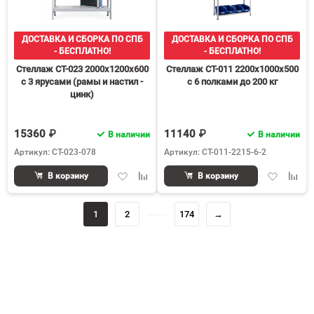
ДОСТАВКА И СБОРКА ПО СПБ
ДОСТАВКА И СБОРКА ПО СПБ
- БЕСПЛАТНО!
- БЕСПЛАТНО!
Стеллаж СТ-023 2000х1200х600
Стеллаж СТ-011 2200х1000х500
с 3 ярусами (рамы и настил -
с 6 полками до 200 кг
цинк)
15360 ₽
11140 ₽
В наличии
В наличии
Артикул: СТ-023-078
Артикул: СТ-011-2215-6-2
Добавить
Добавить
Добавить
Доба
В корзину
В корзину
в
к
в
к
избранное
сравнению
избранное
срав
1
2
174
→