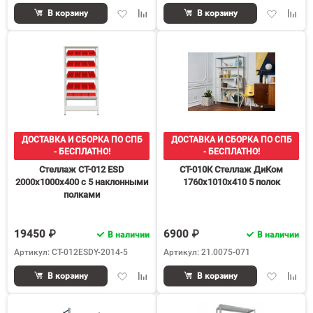
Добавить
Добавить
Добавить
Доба
В корзину
В корзину
в
к
в
к
избранное
сравнению
избранное
срав
ДОСТАВКА И СБОРКА ПО СПБ
ДОСТАВКА И СБОРКА ПО СПБ
- БЕСПЛАТНО!
- БЕСПЛАТНО!
Стеллаж СТ-012 ESD
СТ-010К Стеллаж ДиКом
2000х1000х400 с 5 наклонными
1760х1010х410 5 полок
полками
19450 ₽
6900 ₽
В наличии
В наличии
Артикул: CT-012ESDY-2014-5
Артикул: 21.0075-071
Добавить
Добавить
Добавить
Доба
В корзину
В корзину
в
к
в
к
избранное
сравнению
избранное
срав