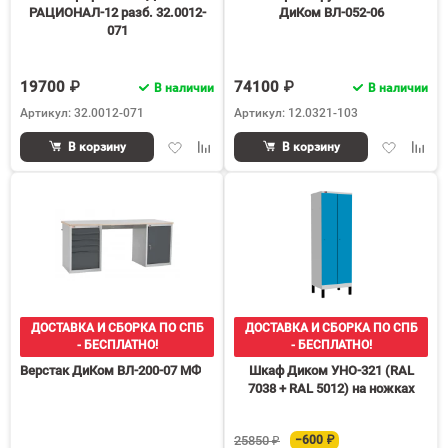
РАЦИОНАЛ-12 разб. 32.0012-
ДиКом ВЛ-052-06
071
19700 ₽
74100 ₽
В наличии
В наличии
Артикул: 32.0012-071
Артикул: 12.0321-103
Добавить
Добавить
Добавить
Доба
В корзину
В корзину
в
к
в
к
избранное
сравнению
избранное
срав
ДОСТАВКА И СБОРКА ПО СПБ
ДОСТАВКА И СБОРКА ПО СПБ
- БЕСПЛАТНО!
- БЕСПЛАТНО!
Верстак ДиКом ВЛ-200-07 МФ
Шкаф Диком УНО-321 (RAL
7038 + RAL 5012) на ножках
25850 ₽
−600 ₽