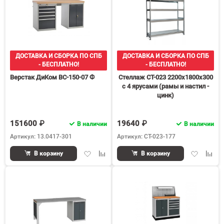
ДОСТАВКА И СБОРКА ПО СПБ
ДОСТАВКА И СБОРКА ПО СПБ
- БЕСПЛАТНО!
- БЕСПЛАТНО!
Верстак ДиКом ВС-150-07 Ф
Стеллаж СТ-023 2200х1800х300
с 4 ярусами (рамы и настил -
цинк)
151600 ₽
19640 ₽
В наличии
В наличии
Артикул: 13.0417-301
Артикул: СТ-023-177
Добавить
Добавить
Добавить
Доба
В корзину
В корзину
в
к
в
к
избранное
сравнению
избранное
срав