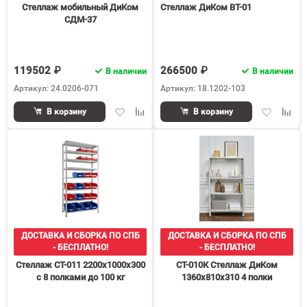
Стеллаж мобильный ДиКом
Стеллаж ДиКом ВТ-01
СДМ-37
119502 ₽
266500 ₽
В наличии
В наличии
Артикул: 24.0206-071
Артикул: 18.1202-103
Добавить
Добавить
Добавить
Доба
В корзину
В корзину
в
к
в
к
избранное
сравнению
избранное
срав
ДОСТАВКА И СБОРКА ПО СПБ
ДОСТАВКА И СБОРКА ПО СПБ
- БЕСПЛАТНО!
- БЕСПЛАТНО!
Стеллаж СТ-011 2200х1000х300
СТ-010К Стеллаж ДиКом
с 8 полками до 100 кг
1360х810х310 4 полки