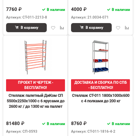
7760 ₽
4000 ₽
В наличии
В наличии
Артикул: СТ-011-2213-8
Артикул: 21.0034-071
Добавить
Добавить
Добавить
Доба
В корзину
В корзину
в
к
в
к
избранное
сравнению
избранное
срав
ПРОЕКТ И ЧЕРТЕЖ -
ДОСТАВКА И СБОРКА ПО СПБ
БЕСПЛАТНО!
- БЕСПЛАТНО!
Стеллаж палетный ДиКом СП
Стеллаж СТ-011 1800х1000х600
5500х2250х1000 с 6 ярусами до
с 4 полками до 200 кг
2600 кг / до 1300 кг на паллет
П-90
81480 ₽
8760 ₽
В наличии
В наличии
Артикул: СП-0593
Артикул: СТ-011-1816-4-2