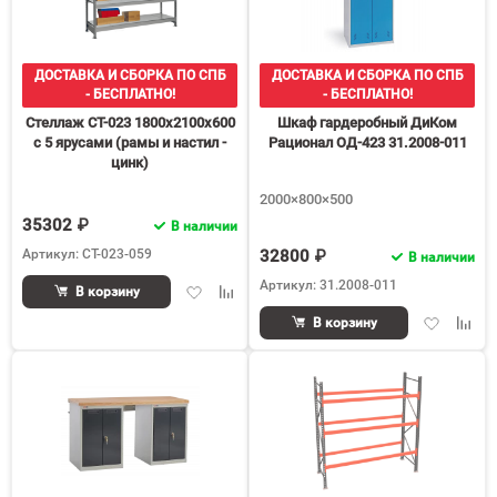
ДОСТАВКА И СБОРКА ПО СПБ
ДОСТАВКА И СБОРКА ПО СПБ
- БЕСПЛАТНО!
- БЕСПЛАТНО!
Стеллаж СТ-023 1800х2100х600
Шкаф гардеробный ДиКом
с 5 ярусами (рамы и настил -
Рационал ОД-423 31.2008-011
цинк)
2000×800×500
35302 ₽
В наличии
Артикул: СТ-023-059
32800 ₽
В наличии
Артикул: 31.2008-011
Добавить
Добавить
В корзину
в
к
Добавить
Доба
В корзину
избранное
сравнению
в
к
избранное
срав