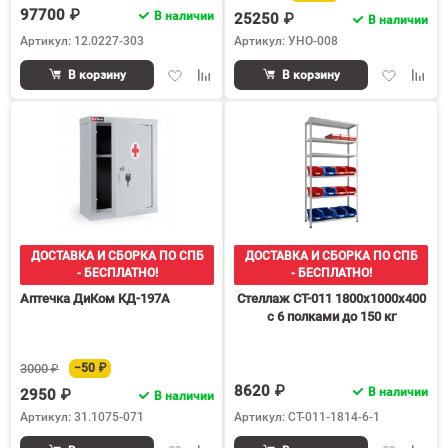
97700 ₽
В наличии
25250 ₽
В наличии
Артикул: 12.0227-303
Артикул: УНО-008
Добавить
Добавить
Добавить
Доба
В корзину
В корзину
в
к
в
к
избранное
сравнению
избранное
срав
ДОСТАВКА И СБОРКА ПО СПБ
ДОСТАВКА И СБОРКА ПО СПБ
- БЕСПЛАТНО!
- БЕСПЛАТНО!
Аптечка ДиКом КД-197А
Стеллаж СТ-011 1800х1000х400
с 6 полками до 150 кг
3000 ₽
−50 ₽
8620 ₽
В наличии
2950 ₽
В наличии
Артикул: 31.1075-071
Артикул: СТ-011-1814-6-1