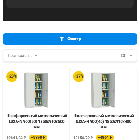
Фильтр
Сортировать
30
30
−28%
−27%
60
90
150
Шкаф архивный металлический
Шкаф архивный металлический
ШХА-N 900(50) 1850х910х500
ШХА-N 900(40) 1850х910х400
мм
мм
19841.83 ₽
−5398 ₽
18156.79 ₽
−4864 ₽