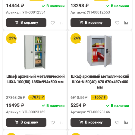
14444 ₽
13293 ₽
В наличии
В наличии
Артикул: УП-00012554
Артикул: УП-00012553
Добавить
Добавить
Добавить
Доба
В корзину
В корзину
в
к
в
к
избранное
сравнению
избранное
срав
−29%
−24%
Шкаф архивный металлический
Шкаф архивный металлический
ШХА 100(50) 1850х994х500 мм
ШХА-N 50(40) 670 670х497х400
мм
27368.26 ₽
−7873 ₽
6910.56 ₽
−1657 ₽
19495 ₽
5254 ₽
В наличии
В наличии
Артикул: УП-00023169
Артикул: УП-00023146
Добавить
Добавить
Добавить
Доба
В корзину
В корзину
в
к
в
к
избранное
сравнению
избранное
срав