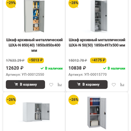
−29%
−28%
Шкаф архивный металлический
Шкаф архивный металлический
ШХА-N 850(40) 1850х850х400
ШХА-N 50(50) 1850х497х500 мм
мм
17633.29 ₽
−5013 ₽
15012.78 ₽
−4175 ₽
12620 ₽
10838 ₽
В наличии
В наличии
Артикул: УП-00012550
Артикул: УП-00015770
Добавить
Добавить
Добавить
Доба
В корзину
В корзину
в
к
в
к
избранное
сравнению
избранное
срав
−26%
−26%