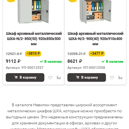
Шкаф архивный металлический
Шкаф архивный металлический
ШХА-N/2- 850(50) 920х850х500
ШХА-N/2- 900(40) 920х910х400
мм
мм
12921.8 ₽
−3810 ₽
12098.21 ₽
−3477 ₽
9112 ₽
8621 ₽
В наличии
В наличии
Артикул: УП-00012557
Артикул: УП-00012558
Добавить
Добавить
Добавить
Доба
В корзину
В корзину
в
к
в
к
избранное
сравнению
избранное
срав
В каталоге Невилон представлен широкий ассортимент
металлических шкафов ШХА, которые можно приобрести по
выгодным ценам. Эти надежные конструкции предназначены
для хранения документации в офисах, архивах и других