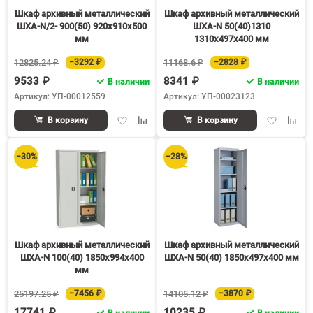
Шкаф архивный металлический
Шкаф архивный металлический
ШХА-N/2- 900(50) 920х910х500
ШХА-N 50(40)1310
мм
1310х497х400 мм
12825.24 ₽
−3292 ₽
11168.6 ₽
−2828 ₽
9533 ₽
8341 ₽
В наличии
В наличии
Артикул: УП-00012559
Артикул: УП-00023123
Добавить
Добавить
Добавить
Доба
В корзину
В корзину
в
к
в
к
избранное
сравнению
избранное
срав
−30%
−28%
Шкаф архивный металлический
Шкаф архивный металлический
ШХА-N 100(40) 1850х994х400
ШХА-N 50(40) 1850х497х400 мм
мм
25197.25 ₽
−7456 ₽
14105.12 ₽
−3870 ₽
17741 ₽
10235 ₽
В наличии
В наличии