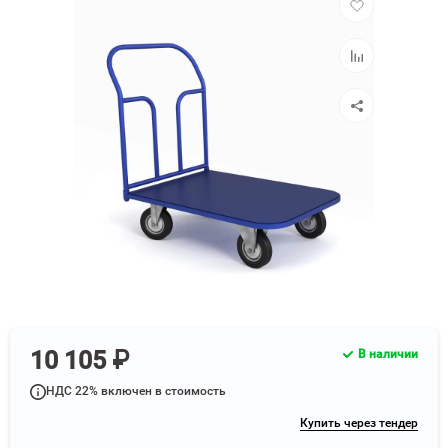
в
избранное
Добавить
к
сравнению
10 105 ₽
В наличии
НДС 22% включен в стоимость
Купить через тендер