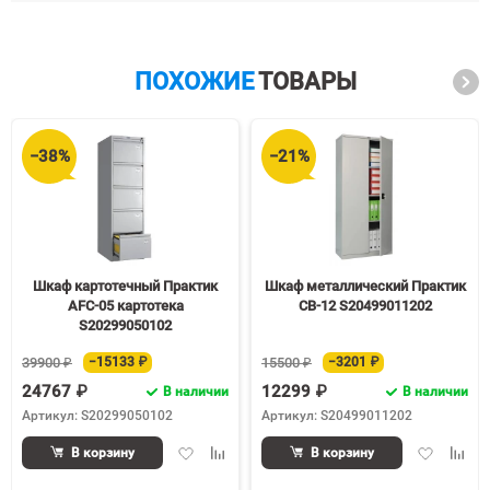
ПОХОЖИЕ
ТОВАРЫ
−38%
−21%
Шкаф картотечный Практик
Шкаф металлический Практик
AFC-05 картотека
СВ-12 S20499011202
S20299050102
39900 ₽
−15133 ₽
15500 ₽
−3201 ₽
24767 ₽
12299 ₽
В наличии
В наличии
Артикул: S20299050102
Артикул: S20499011202
Добавить
Добавить
Добавить
Доба
В корзину
В корзину
в
к
в
к