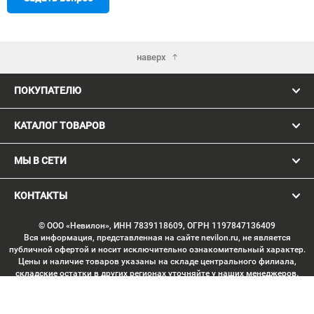
наверх
ПОКУПАТЕЛЮ
КАТАЛОГ ТОВАРОВ
МЫ В СЕТИ
КОНТАКТЫ
© ООО «Невилон», ИНН 7839118609, ОГРН 1197847136409
Вся информация, представленная на сайте nevilon.ru, не является
публичной офертой и носит исключительно ознакомительный характер.
Цены и наличие товаров указаны на складе центрального филиала,
складские остатки в других регионах уточняйте у наших менеджеров.
Изображение товаров может отличаться от продукции «вживую».
Производитель имеет право без предварительного согласования
вносить изменения в конструкцию изделий, не ухудшающие их