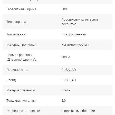
Габаритная ширина
700
Порошково-полимерное
Тип покрытия:
покрытие
Тип тележки
Платформенная
Материал роликов:
Чугун/полиуретан
Размер роликов
200 м
(Диаметр*ширина):
Производство
RUSKLAD
Бренд
RUSKLAD
Материал тележки
Сталь
Толщина листа, мм
2.0
Особенности тележки
С сетчатыми бортами