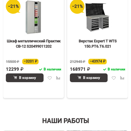
−21%
−21%
Шкаф металлический Практик
Верстак Expert T WTS
СВ-12 S20499011202
150.PТ6.Т6.021
15500 ₽
−3201 ₽
212945 ₽
−43974 ₽
12299 ₽
168971 ₽
В наличии
В наличии
Добавить
Добавить
Добавить
Доба
В корзину
В корзину
в
к
в
к
избранное
сравнению
избранное
срав
НАШИ РАБОТЫ