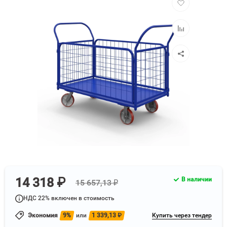
в
избранное
Добавить
к
сравнению
14 318 ₽
В наличии
15 657,13 ₽
НДС 22% включен в стоимость
Экономия
9%
или
1 339,13
₽
Купить через тендер