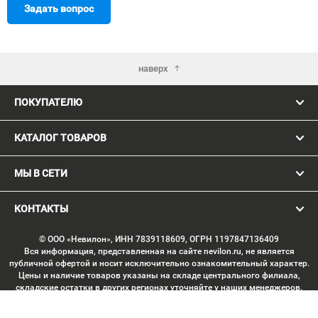
Задать вопрос
наверх
ПОКУПАТЕЛЮ
КАТАЛОГ ТОВАРОВ
МЫ В СЕТИ
КОНТАКТЫ
© ООО «Невилон», ИНН 7839118609, ОГРН 1197847136409
Вся информация, представленная на сайте nevilon.ru, не является
публичной офертой и носит исключительно ознакомительный характер.
Цены и наличие товаров указаны на складе центрального филиала,
складские остатки в других регионах уточняйте у наших менеджеров.
Изображение товаров может отличаться от продукции «вживую».
Производитель имеет право без предварительного согласования