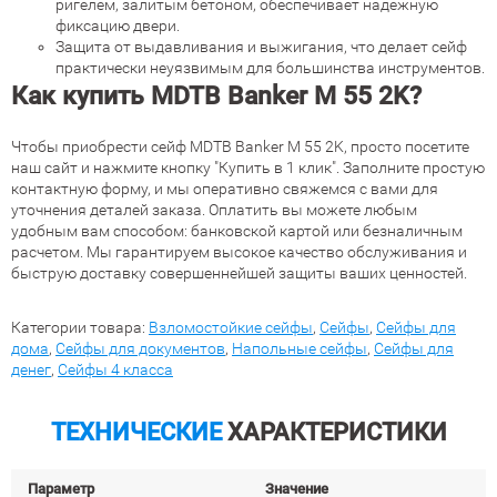
ригелем, залитым бетоном, обеспечивает надежную
фиксацию двери.
Защита от выдавливания и выжигания, что делает сейф
практически неуязвимым для большинства инструментов.
Как купить
MDTB Banker M 55 2K
?
Чтобы приобрести сейф MDTB Banker M 55 2K, просто посетите
наш сайт и нажмите кнопку "Купить в 1 клик". Заполните простую
контактную форму, и мы оперативно свяжемся с вами для
уточнения деталей заказа. Оплатить вы можете любым
удобным вам способом: банковской картой или безналичным
расчетом. Мы гарантируем высокое качество обслуживания и
быструю доставку совершеннейшей защиты ваших ценностей.
Категории товара:
Взломостойкие сейфы
,
Сейфы
,
Сейфы для
дома
,
Сейфы для документов
,
Напольные сейфы
,
Сейфы для
денег
,
Сейфы 4 класса
ТЕХНИЧЕСКИЕ
ХАРАКТЕРИСТИКИ
Параметр
Значение