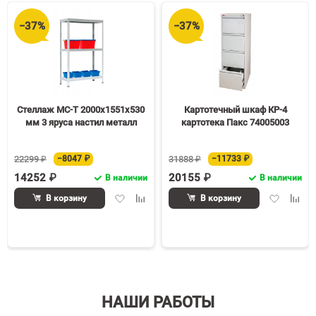
−37%
−37%
Стеллаж МС-Т 2000х1551х530
Картотечный шкаф КР-4
мм 3 яруса настил металл
картотека Пакс 74005003
22299 ₽
−8047 ₽
31888 ₽
−11733 ₽
14252 ₽
20155 ₽
В наличии
В наличии
Добавить
Добавить
Добавить
Доба
В корзину
В корзину
в
к
в
к
избранное
сравнению
избранное
срав
НАШИ РАБОТЫ