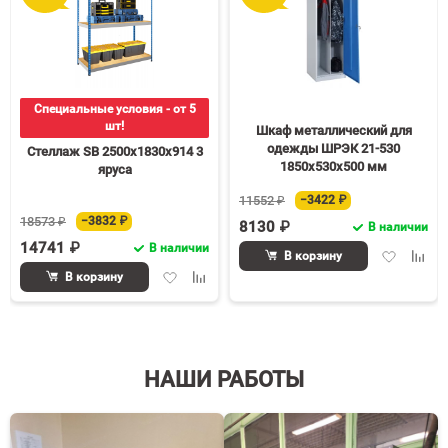
Специальные условия - от 5
шт!
Шкаф металлический для
одежды ШРЭК 21-530
Стеллаж SB 2500х1830х914 3
1850х530х500 мм
яруса
11552 ₽
−3422 ₽
18573 ₽
−3832 ₽
8130 ₽
В наличии
14741 ₽
В наличии
Добавить
Доба
В корзину
в
к
Добавить
Добавить
В корзину
избранное
срав
в
к
избранное
сравнению
НАШИ РАБОТЫ