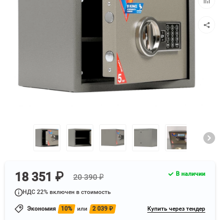
к
сравн
18 351 ₽
В наличии
20 390 ₽
НДС 22% включен в стоимость
Экономия
10%
или
2 039
₽
Купить через тендер