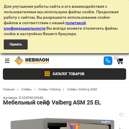
Для улучшения работы сайта и его взаимодействия с
пользователями мы используем файлы cookie. Продолжая
работу с сайтом, Вы разрешаете использование cookie-
файлов в соответствии с нашей
политикой
конфиденциальности
Вы всегда можете отключить файлы
cookie в настройках Вашего браузера.
Принять
0
КАТАЛОГ ТОВАРОВ
Главная
Сейфы
Сейфы Valberg
Сейфы Valberg ASM
Артикул:
S10399010940
Мебельный сейф Valberg ASM 25 EL
Добав
в
избра
Добав