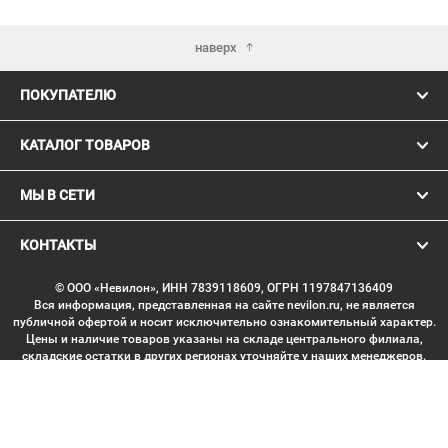
наверх
ПОКУПАТЕЛЮ
КАТАЛОГ ТОВАРОВ
МЫ В СЕТИ
КОНТАКТЫ
© ООО «Невилон», ИНН 7839118609, ОГРН 1197847136409
Вся информация, представленная на сайте nevilon.ru, не является
публичной офертой и носит исключительно ознакомительный характер.
Цены и наличие товаров указаны на складе центрального филиала,
складские остатки в других регионах уточняйте у наших менеджеров.
Изображение товаров может отличаться от продукции «вживую».
Производитель имеет право без предварительного согласования
вносить изменения в конструкцию изделий, не ухудшающие их
потребительских качеств, с целью улучшения технических
характеристик. Копирование данных с сайта без письменного