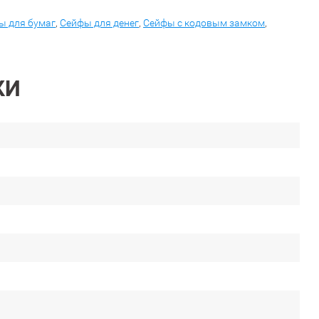
ы для бумаг
,
Сейфы для денег
,
Сейфы с кодовым замком
,
КИ