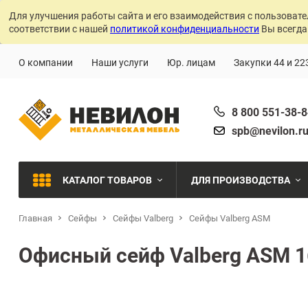
Для улучшения работы сайта и его взаимодействия с пользовате
соответствии с нашей
политикой конфиденциальности
Вы всегда
О компании
Наши услуги
Юр. лицам
Закупки 44 и 22
8 800 551-38-
spb@nevilon.r
КАТАЛОГ ТОВАРОВ
ДЛЯ ПРОИЗВОДСТВА
Главная
Сейфы
Сейфы Valberg
Сейфы Valberg ASM
Швейное производств
МЕТАЛЛИЧЕСКИЕ СТЕЛЛАЖИ
Офисный сейф Valberg ASM 1
Металлообработка
МЕТАЛЛИЧЕСКИЕ ШКАФЫ
Сварочное производст
Производства с ЧПУ