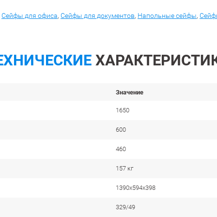
,
Сейфы для офиса
,
Сейфы для документов
,
Напольные сейфы
,
Сейф
ЕХНИЧЕСКИЕ
ХАРАКТЕРИСТИ
Значение
1650
600
460
157 кг
1390x594x398
329/49