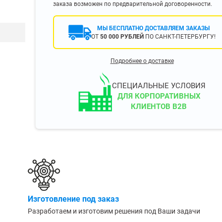
заказа возможен по предварительной договоренности.
400 мм
450 мм
МЫ БЕСПЛАТНО ДОСТАВЛЯЕМ ЗАКАЗЫ
500 мм
ОТ
50 000 РУБЛЕЙ
ПО САНКТ-ПЕТЕРБУРГУ!
 еще
Показать еще
▼
▼
Подробнее о доставке
ЗОПОДЪЕМНОСТИ
ПО ЦВЕТУ
о 750 кг)
Чёрные
СПЕЦИАЛЬНЫЕ УСЛОВИЯ
узовые (до 2500
Серые
ДЛЯ КОРПОРАТИВНЫХ
КЛИЕНТОВ B2B
Лофт
 (до 5000 кг)
(до 10000 кг)
ЫЛЕЙ (ВОДЫ)
КОНСОЛЬНЫЕ
утылей
Консольные
Изготовление под заказ
односторонние
бутылей
Разработаем и изготовим решения под Ваши задачи
Консольные
двухсторонние