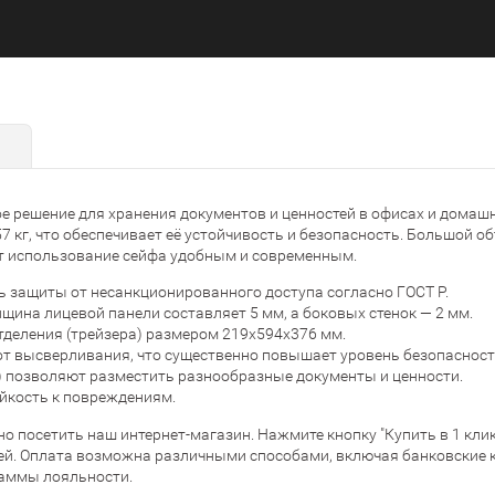
е решение для хранения документов и ценностей в офисах и домаш
7 кг, что обеспечивает её устойчивость и безопасность. Большой 
т использование сейфа удобным и современным.
ь защиты от несанкционированного доступа согласно ГОСТ Р.
ина лицевой панели составляет 5 мм, а боковых стенок — 2 мм.
тделения (трейзера) размером 219x594x376 мм.
т высверливания, что существенно повышает уровень безопасност
 позволяют разместить разнообразные документы и ценности.
йкость к повреждениям.
чно посетить наш интернет-магазин. Нажмите кнопку "Купить в 1 кл
лей. Оплата возможна различными способами, включая банковские 
раммы лояльности.