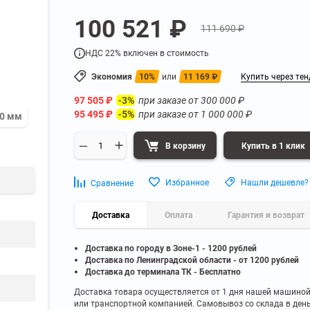
а
Для бумаг и папок с
100 521 ₽
нета
документами
111 690 ₽
ниченного доступа
Офисная мебель для бизнес-центра
Для рассады и цветов
НДС 22% включен в стоимость
ой архив
Офисная мебель лофт
 еще
Показать еще
▼
▼
Экономия
10%
или
11 169
₽
Купить через тен
Офисная мебель для производства
УЗКЕ
ПО БРЕНДУ
97 505
₽
при заказе от
300 000
₽
-3%
полку
Невилон
95 495
₽
при заказе от
1 000 000
₽
-5%
90 мм
Офисная мебель для склада
 полку
Практик
 полку
Диком
В корзину
Купить в 1 клик
Офисная мебель на металлокаркасе
 полку
Пакс-Металл
 полку
Металл-Завод
Офисная мебель для госучреждений
Избранное
Нашли дешевле?
Сравнение
 полку
ДВК
 еще
Показать еще
▼
▼
Доставка
Оплата
Гарантия и возврат
Доставка по городу в Зоне-1 - 1200 рублей
ИНЕ
ПО ГЛУБИНЕ
Доставка по Ленинградской области - от 1200 рублей
200 мм
Доставка до терминала ТК - Бесплатно
300 мм
Доставка товара осуществляется от 1 дня нашей машино
или транспортной компанией. Самовывоз со склада в ден
350 мм