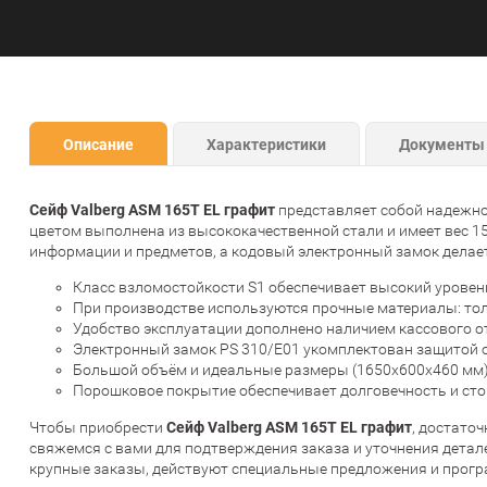
Описание
Характеристики
Документы
Сейф Valberg ASM 165T EL графит
представляет собой надежно
цветом выполнена из высококачественной стали и имеет вес 15
информации и предметов, а кодовый электронный замок делае
Класс взломостойкости S1 обеспечивает высокий уровен
При производстве используются прочные материалы: толщ
Удобство эксплуатации дополнено наличием кассового о
Электронный замок PS 310/E01 укомплектован защитой о
Большой объём и идеальные размеры (1650x600x460 мм)
Порошковое покрытие обеспечивает долговечность и сто
Сейф Valberg ASM 165T EL графит
Чтобы приобрести
, достато
свяжемся с вами для подтверждения заказа и уточнения дета
крупные заказы, действуют специальные предложения и прог