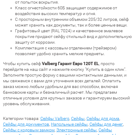
от попыток вскрытия.
Класс огнестойкости 60Б защищает содержимое от
воздействия высоких температур и огня.
С просторным внутренним объемом 205/32 литров, сейф
может хранить как документы, так и более ценные вещи.
Графитовый цвет (RAL 7024) и качественное эмалевое
покрытие придают сейфу стильный вид и дополнительную
защиту от коррозии.
Комплектация с кассовым отделением (трейзером)
позволяет удобно хранить мелкие предметы.
Чтобы купить сейф
Valberg Гарант Евро 120Т EL
, просто
перейдите на наш сайт и нажмите кнопку "Купить в один клик".
Заполните простую форму с вашими контактными данными, и
мы свяжемся с вами для уточнения всех деталей. Оплатить
заказ можно любым удобным для вас способом, включая
банковские карты и безналичный расчет. Мы предлагаем
отличные условия для крупных заказов и гарантируем высокий
уровень обслуживания.
Категории товара:
Сейфы Valberg
,
Сейфы
,
Сейфы для дома
,
Сейфы для документов
,
Напольные сейфы
,
Сейфы для денег
,
Сейфы с кодовым замком
,
Электронные сейфы
,
Сейфы