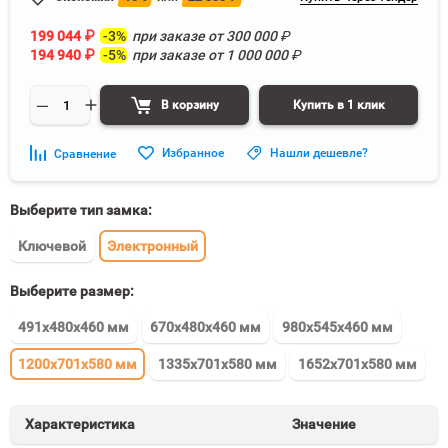
199 044
₽
-3%
при заказе от
300 000
₽
194 940
₽
-5%
при заказе от
1 000 000
₽
В корзину
Купить в 1 клик
Избранное
Нашли дешевле?
Сравнение
Выберите тип замка:
Ключевой
Электронный
Выберите размер:
491x480x460 мм
670x480x460 мм
980x545x460 мм
1200x701x580 мм
1335x701x580 мм
1652x701x580 мм
Характеристика
Значение