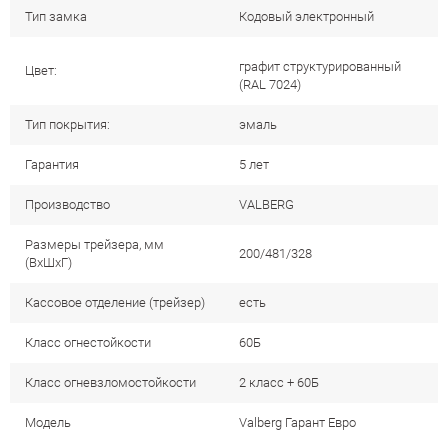
Тип замка
Кодовый электронный
графит структурированный
Цвет:
(RAL 7024)
Тип покрытия:
эмаль
Гарантия
5 лет
Производство
VALBERG
Размеры трейзера, мм
200/481/328
(ВхШхГ)
Кассовое отделение (трейзер)
есть
Класс огнестойкости
60Б
Класс огневзломостойкости
2 класс + 60Б
Модель
Valberg Гарант Евро