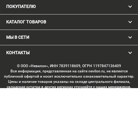
ПОКУПАТЕЛЮ
КАТАЛОГ ТОВАРОВ
МЫ В СЕТИ
КОНТАКТЫ
© ООО «Невилон», ИНН 7839118609, ОГРН 1197847136409
Вся информация, представленная на сайте nevilon.ru, не является
публичной офертой и носит исключительно ознакомительный характер.
Цены и наличие товаров указаны на складе центрального филиала,
складские остатки в других регионах уточняйте у наших менеджеров.
Изображение товаров может отличаться от продукции «вживую».
Производитель имеет право без предварительного согласования
вносить изменения в конструкцию изделий, не ухудшающие их
потребительских качеств, с целью улучшения технических
характеристик. Копирование данных с сайта без письменного
согласования запрещено. Любое использование материалов сайта,
включая тексты, изображения, элементы дизайна, структуру страниц,
подбор и расположение материалов, допускается только с письменного
согласия правообладателя. Минимальная сумма заказа через корзину —