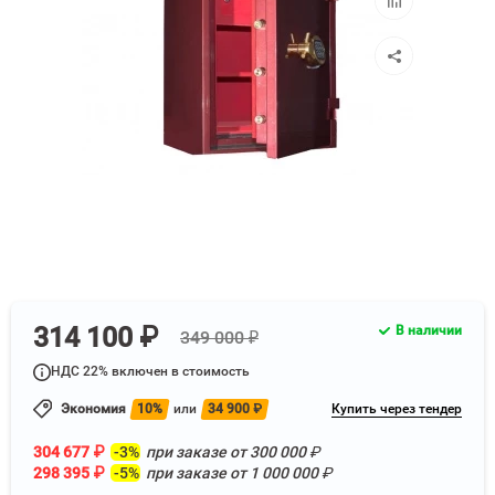
к
сравнению
314 100 ₽
В наличии
349 000 ₽
НДС 22% включен в стоимость
Экономия
10%
или
34 900
₽
Купить через тендер
304 677
₽
-3%
при заказе от
300 000
₽
298 395
₽
-5%
при заказе от
1 000 000
₽