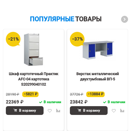
ПОПУЛЯРНЫЕ
ТОВАРЫ
−21%
−37%
Шкаф картотечный Практик
Верстак металлический
AFC-04 картотека
двухтумбовый ВП-5
S20299040102
28190 ₽
−5821 ₽
37726 ₽
−13884 ₽
22369 ₽
23842 ₽
В наличии
В наличии
Добавить
Добавить
Добавить
Доба
В корзину
В корзину
в
к
в
к
избранное
сравнению
избранное
срав