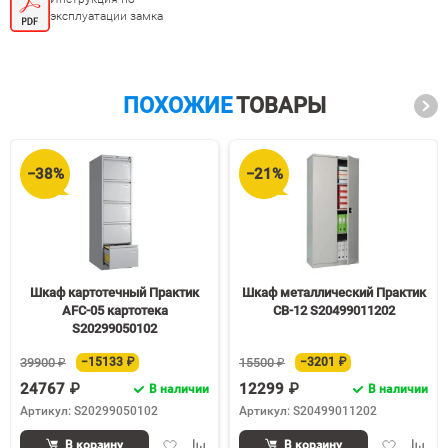
эксплуатации замка
ПОХОЖИЕ
ТОВАРЫ
−38%
−21%
Шкаф картотечный Практик
Шкаф металлический Практик
AFC-05 картотека
СВ-12 S20499011202
S20299050102
39900 ₽
−15133 ₽
15500 ₽
−3201 ₽
24767 ₽
12299 ₽
В наличии
В наличии
Артикул: S20299050102
Артикул: S20499011202
Добавить
Добавить
Добавить
Доба
В корзину
В корзину