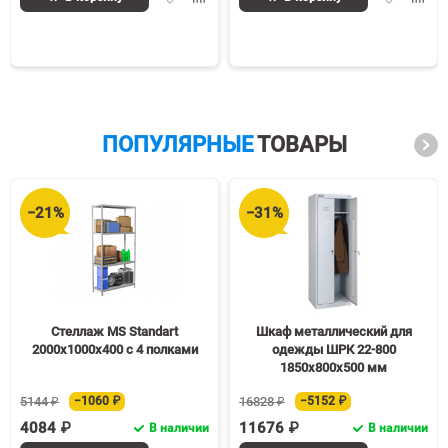
в
к
в
к
избранное
сравнению
избранное
срав
ПОПУЛЯРНЫЕ
ТОВАРЫ
−21%
−31%
Стеллаж MS Standart
Шкаф металлический для
2000х1000х400 c 4 полками
одежды ШРК 22-800
1850х800х500 мм
5144 ₽
−1060 ₽
16828 ₽
−5152 ₽
4084 ₽
11676 ₽
В наличии
В наличии