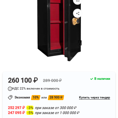
к
сравнению
260 100 ₽
В наличии
289 000 ₽
НДС 22% включен в стоимость
Экономия
10%
или
28 900
₽
Купить через тендер
252 297
₽
-3%
при заказе от
300 000
₽
247 095
₽
-5%
при заказе от
1 000 000
₽