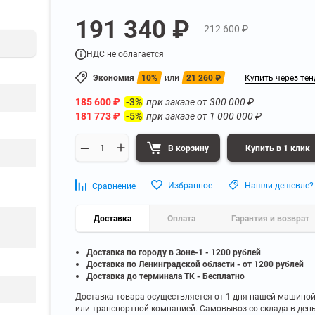
а
Для бумаг и папок с
191 340 ₽
нета
документами
212 600 ₽
ниченного доступа
Офисная мебель для бизнес-центра
Для рассады и цветов
НДС не облагается
ой архив
Офисная мебель лофт
 еще
Показать еще
▼
▼
Экономия
10%
или
21 260
₽
Купить через тен
Офисная мебель для производства
УЗКЕ
ПО БРЕНДУ
185 600
₽
при заказе от
300 000
₽
-3%
полку
Невилон
181 773
₽
при заказе от
1 000 000
₽
-5%
Офисная мебель для склада
 полку
Практик
 полку
Диком
В корзину
Купить в 1 клик
Офисная мебель на металлокаркасе
 полку
Пакс-Металл
 полку
Металл-Завод
Офисная мебель для госучреждений
Избранное
Нашли дешевле?
Сравнение
 полку
ДВК
 еще
Показать еще
▼
▼
Доставка
Оплата
Гарантия и возврат
Доставка по городу в Зоне-1 - 1200 рублей
ИНЕ
ПО ГЛУБИНЕ
Доставка по Ленинградской области - от 1200 рублей
200 мм
Доставка до терминала ТК - Бесплатно
300 мм
Доставка товара осуществляется от 1 дня нашей машино
или транспортной компанией. Самовывоз со склада в ден
350 мм