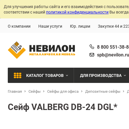
Для улучшения работы сайта и его взаимодействия с пользовате
соответствии с нашей
политикой конфиденциальности
Вы всегда
О компании
Наши услуги
Юр. лицам
Закупки 44 и 22
8 800 551-38-
spb@nevilon.r
КАТАЛОГ ТОВАРОВ
ДЛЯ ПРОИЗВОДСТВА
Главная
Сейфы
Сейфы для офиса
Швейное производств
Депозитные сейфы
МЕТАЛЛИЧЕСКИЕ СТЕЛЛАЖИ
Сейф VALBERG DB-24 DGL*
Металлообработка
МЕТАЛЛИЧЕСКИЕ ШКАФЫ
Сварочное производст
Производства с ЧПУ