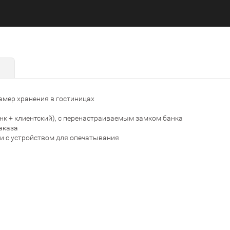
амер хранения в гостиницах
к + клиентский), с перенастраиваемым замком банка
аказа
и с устройством для опечатывания