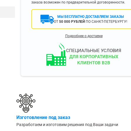
заказа возможен по предварительной договоренности.
400 мм
450 мм
МЫ БЕСПЛАТНО ДОСТАВЛЯЕМ ЗАКАЗЫ
500 мм
ОТ
50 000 РУБЛЕЙ
ПО САНКТ-ПЕТЕРБУРГУ!
 еще
Показать еще
▼
▼
Подробнее о доставке
ЗОПОДЪЕМНОСТИ
ПО ЦВЕТУ
о 750 кг)
Чёрные
СПЕЦИАЛЬНЫЕ УСЛОВИЯ
узовые (до 2500
Серые
ДЛЯ КОРПОРАТИВНЫХ
КЛИЕНТОВ B2B
Лофт
 (до 5000 кг)
(до 10000 кг)
ЫЛЕЙ (ВОДЫ)
КОНСОЛЬНЫЕ
утылей
Консольные
Изготовление под заказ
односторонние
бутылей
Разработаем и изготовим решения под Ваши задачи
Консольные
двухсторонние