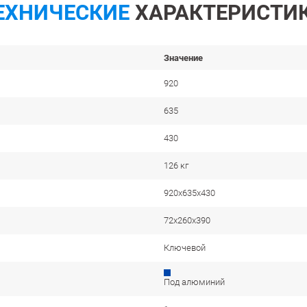
ЕХНИЧЕСКИЕ
ХАРАКТЕРИСТИ
Значение
920
635
430
126 кг
920x635x430
72x260x390
Ключевой
Под алюминий