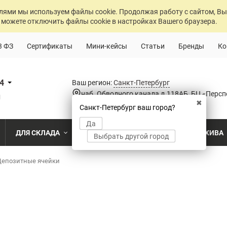
лями мы используем файлы cookie. Продолжая работу с сайтом, Вы
 можете отключить файлы cookie в настройках Вашего браузера.
3 ФЗ
Сертификаты
Мини-кейсы
Статьи
Бренды
Ко
84
Ваш регион:
Санкт-Петербург
наб. Обводного канала д.118АБ, БЦ «Персп
u
✖
Санкт-Петербург ваш город?
Да
ДЛЯ СКЛАДА
ДЛЯ РАЗДЕВАЛОК
ДЛЯ АРХИВА
Выбрать другой город
о
Депозитные ячейки
Промышленный склад
Раздевалка на производственном пр
Архив пост
ПО МОДЕЛИ
ПО ТИПУ
ПО НАЗ
MS Standart
Полочные
Для скла
Склад временного хранения
Раздевалка на пищевом производств
Архивохра
MS Strong
Архивные
Для прои
во
Склад транспортной компании
Раздевалка в медицинском учрежде
Архив прое
MS Hard
Паллетные
Для стро
магазин
MS U
Фронтальные
Холодильный склад
Раздевалка на складе
Архив мед