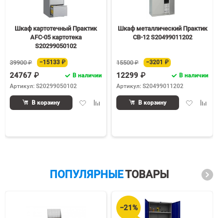
Шкаф картотечный Практик
Шкаф металлический Практик
AFC-05 картотека
СВ-12 S20499011202
S20299050102
39900 ₽
−15133 ₽
15500 ₽
−3201 ₽
24767 ₽
12299 ₽
В наличии
В наличии
Артикул: S20299050102
Артикул: S20499011202
Добавить
Добавить
Добавить
Доба
В корзину
В корзину
в
к
в
к
избранное
сравнению
избранное
срав
ПОПУЛЯРНЫЕ
ТОВАРЫ
−21%