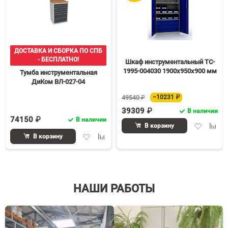
ДОСТАВКА И СБОРКА ПО СПБ
- БЕСПЛАТНО!
Шкаф инструментальный TC-
1995-004030 1900х950х900 мм
Тумба инструментальная
ДиКом ВЛ-027-04
49540 ₽
−10231 ₽
39309 ₽
В наличии
74150 ₽
В наличии
Добавить
Доба
В корзину
в
к
Добавить
Добавить
В корзину
избранное
срав
в
к
избранное
сравнению
НАШИ РАБОТЫ