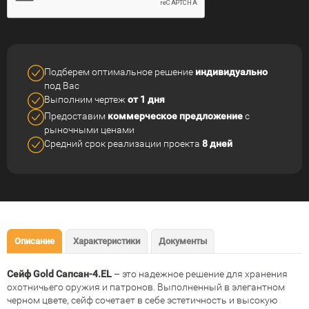
Подберем оптимальное решение
индивидуально
под Вас
Выполним чертеж
от 1 дня
Предоставим
коммерческое
предложение
с
рыночными ценами
Средний срок реализации
проекта
8 дней
Описание
Характеристики
Документы
Сейф Gold Сапсан-4.EL
– это надежное решение для хранения
охотничьего оружия и патронов. Выполненный в элегантном
черном цвете, сейф сочетает в себе эстетичность и высокую