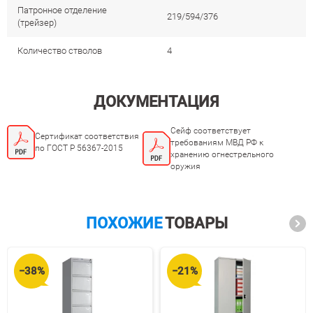
Патронное отделение
219/594/376
(трейзер)
Количество стволов
4
ДОКУМЕНТАЦИЯ
Cейф соответствует
Cертификат соответствия
требованиям МВД РФ к
по ГОСТ Р 56367-2015
хранению огнестрельного
оружия
ПОХОЖИЕ
ТОВАРЫ
−38%
−21%