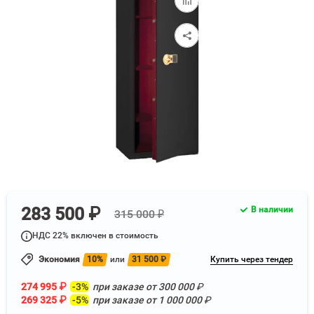
к
сравнению
283 500 ₽
В наличии
315 000 ₽
НДС 22% включен в стоимость
Экономия
10%
или
31 500
₽
Купить через тендер
274 995
₽
-3%
при заказе от
300 000
₽
269 325
₽
-5%
при заказе от
1 000 000
₽