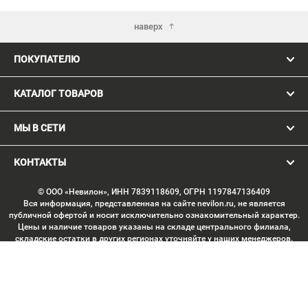
наверх
ПОКУПАТЕЛЮ
КАТАЛОГ ТОВАРОВ
МЫ В СЕТИ
КОНТАКТЫ
© ООО «Невилон», ИНН 7839118609, ОГРН 1197847136409
Вся информация, представленная на сайте nevilon.ru, не является
публичной офертой и носит исключительно ознакомительный характер.
Цены и наличие товаров указаны на складе центрального филиала,
складские остатки в других регионах уточняйте у наших менеджеров.
Изображение товаров может отличаться от продукции «вживую».
Производитель имеет право без предварительного согласования
вносить изменения в конструкцию изделий, не ухудшающие их
потребительских качеств, с целью улучшения технических
характеристик. Копирование данных с сайта без письменного