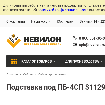
Для улучшения работы сайта и его взаимодействия с пользовате
соответствии с нашей
политикой конфиденциальности
Вы всегда
О компании
Наши услуги
Юр. лицам
Закупки 44 и 22
8 800 551-38-
spb@nevilon.r
КАТАЛОГ ТОВАРОВ
ДЛЯ ПРОИЗВОДСТВА
Главная
Сейфы
Сейфы для оружия
Швейное производств
МЕТАЛЛИЧЕСКИЕ СТЕЛЛАЖИ
Подставка под ПБ-4СП S112
Металлообработка
МЕТАЛЛИЧЕСКИЕ ШКАФЫ
Сварочное производст
Производства с ЧПУ