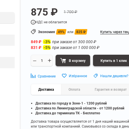
а
Для бумаг и папок с
875 ₽
нета
документами
1 700 ₽
ниченного доступа
Офисная мебель для бизнес-центра
Для рассады и цветов
НДС не облагается
ой архив
Офисная мебель лофт
 еще
Показать еще
▼
▼
Экономия
49%
или
825
₽
Купить через тен
Офисная мебель для производства
УЗКЕ
ПО БРЕНДУ
849
₽
при заказе от
300 000
₽
-3%
полку
Невилон
831
₽
при заказе от
1 000 000
₽
-5%
Офисная мебель для склада
 полку
Практик
 полку
Диком
В корзину
Купить в 1 клик
Офисная мебель на металлокаркасе
 полку
Пакс-Металл
 полку
Металл-Завод
Офисная мебель для госучреждений
Избранное
Нашли дешевле?
Сравнение
 полку
ДВК
 еще
Показать еще
▼
▼
Доставка
Оплата
Гарантия и возврат
Доставка по городу в Зоне-1 - 1200 рублей
ИНЕ
ПО ГЛУБИНЕ
Доставка по Ленинградской области - от 1200 рублей
200 мм
Доставка до терминала ТК - Бесплатно
300 мм
Доставка товара осуществляется от 1 дня нашей машино
или транспортной компанией. Самовывоз со склада в ден
350 мм