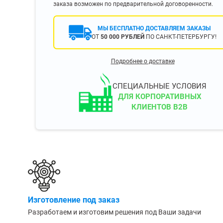
заказа возможен по предварительной договоренности.
400 мм
450 мм
МЫ БЕСПЛАТНО ДОСТАВЛЯЕМ ЗАКАЗЫ
500 мм
ОТ
50 000 РУБЛЕЙ
ПО САНКТ-ПЕТЕРБУРГУ!
 еще
Показать еще
▼
▼
Подробнее о доставке
ЗОПОДЪЕМНОСТИ
ПО ЦВЕТУ
о 750 кг)
Чёрные
СПЕЦИАЛЬНЫЕ УСЛОВИЯ
узовые (до 2500
Серые
ДЛЯ КОРПОРАТИВНЫХ
КЛИЕНТОВ B2B
Лофт
 (до 5000 кг)
(до 10000 кг)
ЫЛЕЙ (ВОДЫ)
КОНСОЛЬНЫЕ
утылей
Консольные
Изготовление под заказ
односторонние
бутылей
Разработаем и изготовим решения под Ваши задачи
Консольные
двухсторонние