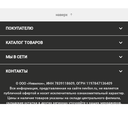
наверх
ПОКУПАТЕЛЮ
КАТАЛОГ ТОВАРОВ
МЫ В СЕТИ
КОНТАКТЫ
© ООО «Невилон», ИНН 7839118609, ОГРН 1197847136409
Вся информация, представленная на сайте nevilon.ru, не является
публичной офертой и носит исключительно ознакомительный характер.
Цены и наличие товаров указаны на складе центрального филиала,
складские остатки в других регионах уточняйте у наших менеджеров.
Изображение товаров может отличаться от продукции «вживую».
Производитель имеет право без предварительного согласования
вносить изменения в конструкцию изделий, не ухудшающие их
потребительских качеств, с целью улучшения технических
характеристик. Копирование данных с сайта без письменного