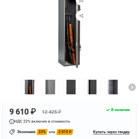
к
сравнению
9 610 ₽
В наличии
12 425 ₽
НДС 22% включен в стоимость
Экономия
23%
или
2 815
₽
Купить через тендер