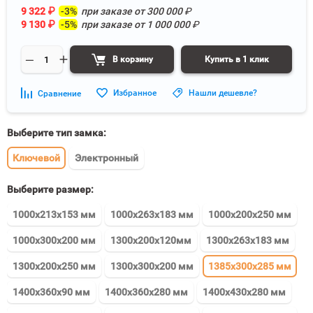
9 322
₽
-3%
при заказе от
300 000
₽
9 130
₽
-5%
при заказе от
1 000 000
₽
В корзину
Купить в 1 клик
Избранное
Нашли дешевле?
Сравнение
Выберите тип замка:
Ключевой
Электронный
Выберите размер:
1000x213x153 мм
1000x263x183 мм
1000x200x250 мм
1000x300x200 мм
1300x200x120мм
1300x263x183 мм
1300x200x250 мм
1300x300x200 мм
1385x300x285 мм
1400x360x90 мм
1400x360x280 мм
1400x430x280 мм