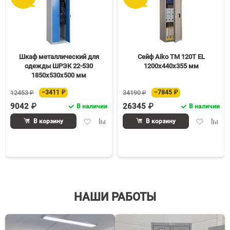
Шкаф металлический для
Сейф Aiko TM 120T EL
одежды ШРЭК 22-530
1200x440x355 мм
1850х530х500 мм
12453 ₽
−3411 ₽
34190 ₽
−7845 ₽
9042 ₽
26345 ₽
В наличии
В наличии
Добавить
Добавить
Добавить
Доба
В корзину
В корзину
в
к
в
к
избранное
сравнению
избранное
срав
НАШИ РАБОТЫ