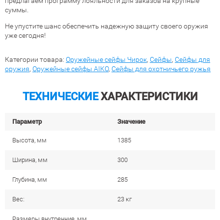
предлагаем программу лояльности для заказов на крупные
суммы.
Не упустите шанс обеспечить надежную защиту своего оружия
уже сегодня!
Категории товара:
Оружейные сейфы Чирок
,
Сейфы
,
Сейфы для
оружия
,
Оружейные сейфы AIKO
,
Сейфы для охотничьего ружья
ТЕХНИЧЕСКИЕ
ХАРАКТЕРИСТИКИ
Параметр
Значение
Высота, мм
1385
Ширина, мм
300
Глубина, мм
285
Вес:
23 кг
Размеры внутренние, мм