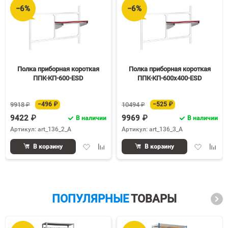
−6%
−6%
Полка приборная короткая
Полка приборная короткая
ППК-КП-600-ESD
ППК-КП-600х400-ESD
9918 ₽
−496 ₽
10494 ₽
−525 ₽
9422 ₽
9969 ₽
В наличии
В наличии
Артикул: art_136_2_A
Артикул: art_136_3_A
Добавить
Добавить
Добавить
Доба
В корзину
В корзину
в
к
в
к
избранное
сравнению
избранное
срав
ПОПУЛЯРНЫЕ
ТОВАРЫ