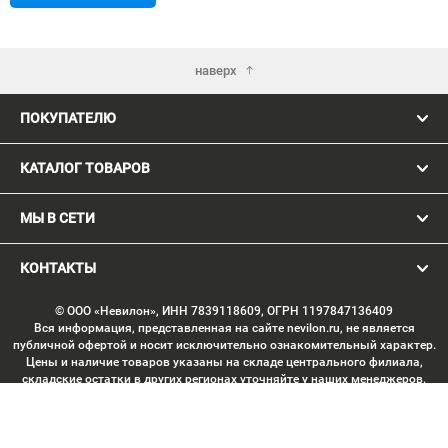
наверх
ПОКУПАТЕЛЮ
КАТАЛОГ ТОВАРОВ
МЫ В СЕТИ
КОНТАКТЫ
© ООО «Невилон», ИНН 7839118609, ОГРН 1197847136409
Вся информация, представленная на сайте nevilon.ru, не является
публичной офертой и носит исключительно ознакомительный характер.
Цены и наличие товаров указаны на складе центрального филиала,
складские остатки в других регионах уточняйте у наших менеджеров.
Изображение товаров может отличаться от продукции «вживую».
Производитель имеет право без предварительного согласования
вносить изменения в конструкцию изделий, не ухудшающие их
потребительских качеств, с целью улучшения технических