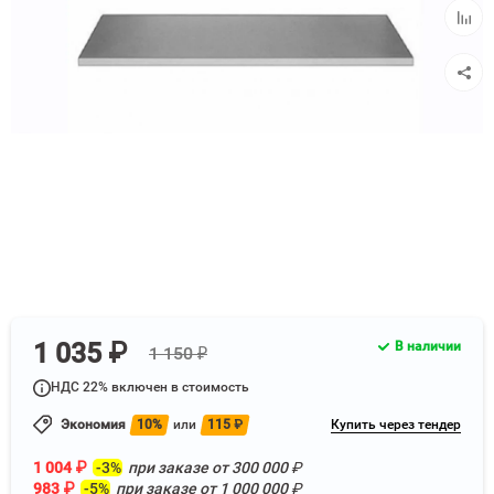
Добав
к
сравн
1 035 ₽
В наличии
1 150 ₽
НДС 22% включен в стоимость
Экономия
10%
или
115
₽
Купить через тендер
1 004
₽
-3%
при заказе от
300 000
₽
983
₽
-5%
при заказе от
1 000 000
₽