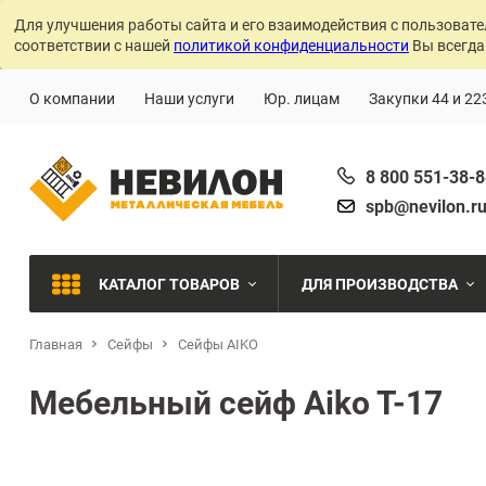
Для улучшения работы сайта и его взаимодействия с пользовате
соответствии с нашей
политикой конфиденциальности
Вы всегда
О компании
Наши услуги
Юр. лицам
Закупки 44 и 22
8 800 551-38-
spb@nevilon.r
КАТАЛОГ ТОВАРОВ
ДЛЯ ПРОИЗВОДСТВА
Главная
Сейфы
Сейфы AIKO
Швейное производств
МЕТАЛЛИЧЕСКИЕ СТЕЛЛАЖИ
Мебельный сейф Aiko T-17
Металлообработка
МЕТАЛЛИЧЕСКИЕ ШКАФЫ
Сварочное производст
Производства с ЧПУ