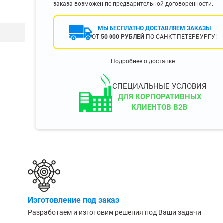
заказа возможен по предварительной договоренности.
400 мм
450 мм
МЫ БЕСПЛАТНО ДОСТАВЛЯЕМ ЗАКАЗЫ
500 мм
ОТ
50 000 РУБЛЕЙ
ПО САНКТ-ПЕТЕРБУРГУ!
 еще
Показать еще
▼
▼
Подробнее о доставке
ЗОПОДЪЕМНОСТИ
ПО ЦВЕТУ
о 750 кг)
Чёрные
СПЕЦИАЛЬНЫЕ УСЛОВИЯ
узовые (до 2500
Серые
ДЛЯ КОРПОРАТИВНЫХ
КЛИЕНТОВ B2B
Лофт
 (до 5000 кг)
(до 10000 кг)
ЫЛЕЙ (ВОДЫ)
КОНСОЛЬНЫЕ
утылей
Консольные
Изготовление под заказ
односторонние
бутылей
Разработаем и изготовим решения под Ваши задачи
Консольные
двухсторонние