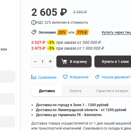
а
Для бумаг и папок с
2 605 ₽
нета
документами
3 380 ₽
ниченного доступа
Офисная мебель для бизнес-центра
Для рассады и цветов
НДС 22% включен в стоимость
ой архив
Офисная мебель лофт
 еще
Показать еще
▼
▼
Экономия
23%
или
775
₽
Купить через тен
Офисная мебель для производства
УЗКЕ
ПО БРЕНДУ
2 527
₽
при заказе от
300 000
₽
-3%
полку
Невилон
2 475
₽
при заказе от
1 000 000
₽
-5%
0 мм
Офисная мебель для склада
 полку
Практик
 полку
Диком
В корзину
Купить в 1 клик
Офисная мебель на металлокаркасе
 полку
Пакс-Металл
 полку
Металл-Завод
Офисная мебель для госучреждений
Избранное
Нашли дешевле?
Сравнение
 полку
ДВК
 еще
Показать еще
▼
▼
Доставка
Оплата
Гарантия и возврат
Доставка по городу в Зоне-1 - 1200 рублей
ИНЕ
ПО ГЛУБИНЕ
Доставка по Ленинградской области - от 1200 рублей
200 мм
Доставка до терминала ТК - Бесплатно
300 мм
Доставка товара осуществляется от 1 дня нашей машино
или транспортной компанией. Самовывоз со склада в ден
350 мм