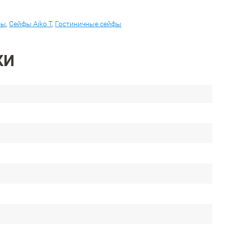
фы
,
Сейфы Aiko T
,
Гостиничные сейфы
КИ