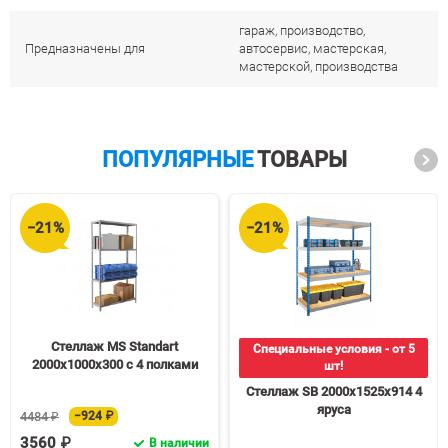
гараж, производство,
Предназначены для
автосервис, мастерская,
мастерской, производства
ПОПУЛЯРНЫЕ
ТОВАРЫ
−21%
−21%
Стеллаж MS Standart
Специальные условия - от 5
2000х1000х300 c 4 полками
шт!
Стеллаж SB 2000х1525х914 4
яруса
4484 ₽
−924 ₽
3560 ₽
В наличии