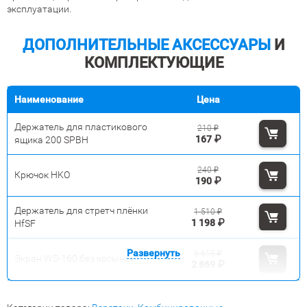
эксплуатации.
ДОПОЛНИТЕЛЬНЫЕ АКСЕССУАРЫ
И
КОМПЛЕКТУЮЩИЕ
Наименование
Цена
Держатель для пластикового
210
₽
167
₽
ящика 200 SPBH
240
₽
Крючок HKO
190
₽
Держатель для стретч плёнки
1 510
₽
1 198
₽
HfSF
Развернуть
3 615
₽
Экран WS-160 без косынок
2 869
₽