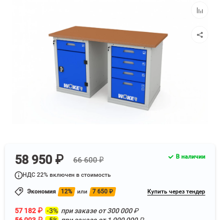
избранн
Добавит
к
сравнен
58 950 ₽
В наличии
66 600 ₽
НДС 22% включен в стоимость
Экономия
12%
или
7 650
₽
Купить через тендер
57 182
₽
-3%
при заказе от
300 000
₽