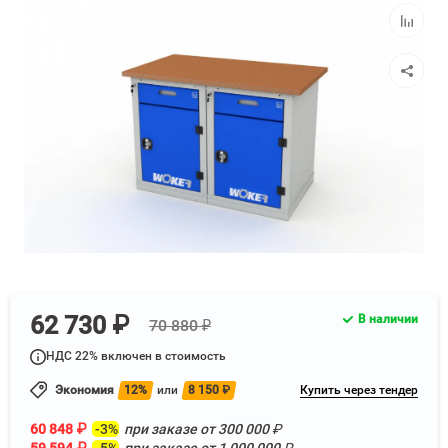
избранн
Добавит
к
сравнен
62 730 ₽
В наличии
70 880 ₽
НДС 22% включен в стоимость
Экономия
12%
или
8 150
₽
Купить через тендер
60 848
₽
-3%
при заказе от
300 000
₽