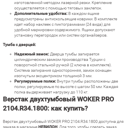
изготовленной методом лазерной резки. Крепление
осуществляется с помощью тяговых заклепок.
Дополнительные удобства:
В каждом ящике
предусмотрены антискользящие коврики. В комплекте
идет набор наклеек с пиктограммами (24 вида) для
удобной маркировки содержимого. Ящики допускают
установку перегородок или систем органайзеров.
Тумба с дверцей:
Надежный замок:
Дверца тумбы запирается
цилиндрическим замком производства Турции с
поворотной стальной ручкой (2 ключа в комплекте).
Система запирания односторонняя, замок оснащен
изогнутым эксцентриком толщиной 3 мм.
Регулируемые полки:
Внутри тумбы расположены две
полки, регулируемые по высоте с шагом 50 мм. Каждая
полка выдерживает нагрузку до 110 кг.
Верстак двухтумбовый WOKER PRO
2104.R34.1800: как купить?
Верстак двухтумбовый WOKER PRO 2104.R34.1800 доступна для
заказа в магазине
НЕВИЛОН
. Для того, чтобы сделать заказ,