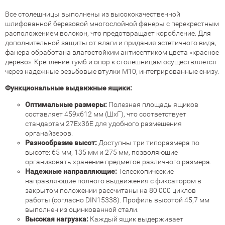
Все столешницы выполнены из высококачественной
шлифованной березовой многослойной фанеры с перекрестным
расположением волокон, что предотвращает коробление. Для
дополнительной защиты от влаги и придания эстетичного вида,
фанера обработана влагостойким антисептиком цвета «красное
дерево». Крепление тумб и опор к столешницам осуществляется
через надежные резьбовые втулки М10, интегрированные снизу.
Функциональные выдвижные ящики:
Оптимальные размеры:
Полезная площадь ящиков
составляет 459х612 мм (ШхГ), что соответствует
стандартам 27Ех36Е для удобного размещения
органайзеров.
Разнообразие высот:
Доступны три типоразмера по
высоте: 65 мм, 135 мм и 275 мм, позволяющие
организовать хранение предметов различного размера.
Надежные направляющие:
Телескопические
направляющие полного выдвижения с фиксатором в
закрытом положении рассчитаны на 80 000 циклов
работы (согласно DIN15338). Профиль высотой 45,7 мм
выполнен из оцинкованной стали.
Высокая нагрузка:
Каждый ящик выдерживает