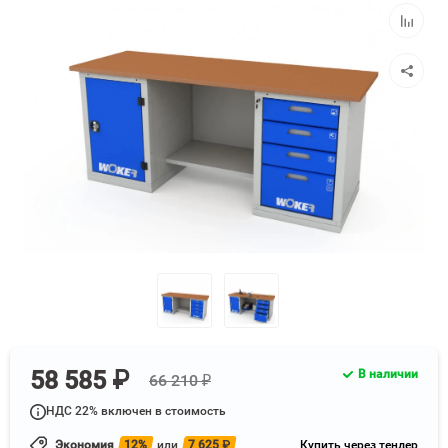
избранн
Добавит
к
сравнен
58 585 ₽
В наличии
66 210 ₽
НДС 22% включен в стоимость
Экономия
12%
или
7 625
₽
Купить через тендер