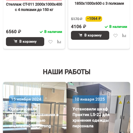
1850х1000х600 c 3 полками
Стеллаж СТ-011 2000х1000х400
с 4 полками до 150 кг
5170 ₽
−1064 ₽
4106 ₽
В наличии
6560 ₽
В наличии
Добавить
Доба
В корзину
в
к
Добавить
Добавить
В корзину
избранное
срав
в
к
избранное
сравнению
НАШИ РАБОТЫ
15 ноября 2024
10 января 2025
Организовали
Установили шкаф
эффективное хранение в
Практик LS-22 для
школе с помощью
хранения одежды
стеллажей MS Strong
персонала