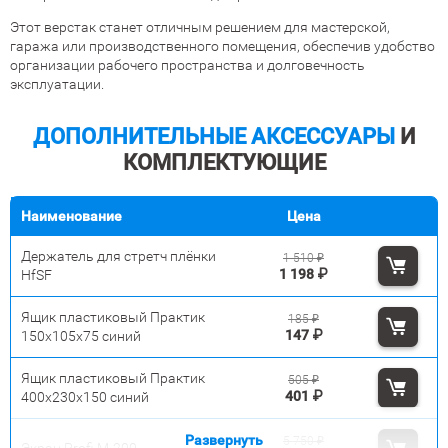
Этот верстак станет отличным решением для мастерской,
гаража или производственного помещения, обеспечив удобство
организации рабочего пространства и долговечность
эксплуатации.
ДОПОЛНИТЕЛЬНЫЕ АКСЕССУАРЫ
И
КОМПЛЕКТУЮЩИЕ
Наименование
Цена
Держатель для стретч плёнки
1 510
₽
1 198
₽
HfSF
Ящик пластиковый Практик
185
₽
147
₽
150х105х75 синий
Ящик пластиковый Практик
505
₽
401
₽
400x230x150 синий
Развернуть
5 750
₽
Экран Profi M-200