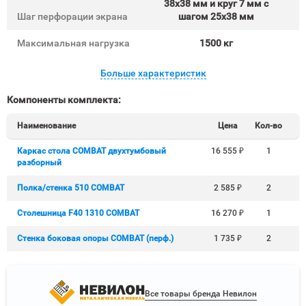
38х38 мм и круг 7 мм с
Шаг перфорации экрана
шагом 25х38 мм
Максимальная нагрузка
1500 кг
Больше характеристик
Компоненты комплекта:
Наименование
Цена
Кол-во
Каркас стола COMBAT двухтумбовый
16 555
₽
1
разборный
Полка/стенка 510 COMBAT
2 585
₽
2
Столешница F40 1310 COMBAT
16 270
₽
1
Стенка боковая опоры COMBAT (перф.)
1 735
₽
2
Все товары бренда Невилон