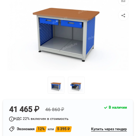
к
сравнен
41 465 ₽
В наличии
46 860 ₽
НДС 22% включен в стоимость
Экономия
12%
или
5 395
₽
Купить через тендер