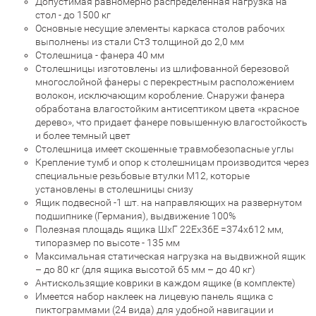
Допустимая равномерно распределенная нагрузка на
стол - до 1500 кг
Основные несущие элементы каркаса столов рабочих
выполнены из стали Ст3 толщиной до 2,0 мм
Столешница - фанера 40 мм
Столешницы изготовлены из шлифованной березовой
многослойной фанеры с перекрестным расположением
волокон, исключающим коробление. Снаружи фанера
обработана влагостойким антисептиком цвета «красное
дерево», что придает фанере повышенную влагостойкость
и более темный цвет
Столешница имеет скошенные травмобезопасные углы
Крепление тумб и опор к столешницам производится через
специальные резьбовые втулки М12, которые
установлены в столешницы снизу
Ящик подвесной -1 шт. на направляющих на развернутом
подшипнике (Германия), выдвижение 100%
Полезная площадь ящика ШхГ 22Ех36Е =374x612 мм,
типоразмер по высоте - 135 мм
Максимальная статическая нагрузка на выдвижной ящик
– до 80 кг (для ящика высотой 65 мм – до 40 кг)
Антискользящие коврики в каждом ящике (в комплекте)
Имеется набор наклеек на лицевую панель ящика с
пиктограммами (24 вида) для удобной навигации и