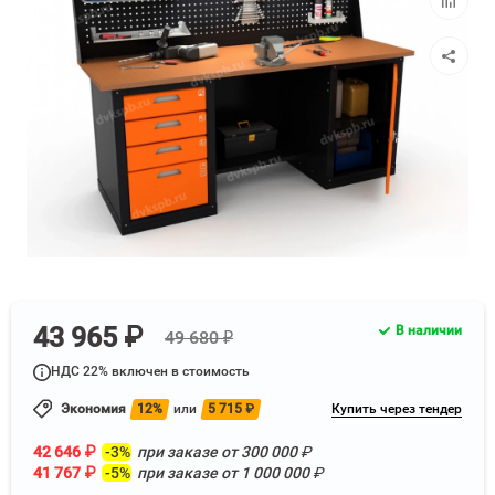
к
сравнен
43 965 ₽
В наличии
49 680 ₽
НДС 22% включен в стоимость
Экономия
12%
или
5 715
₽
Купить через тендер
42 646
₽
-3%
при заказе от
300 000
₽
41 767
₽
-5%
при заказе от
1 000 000
₽