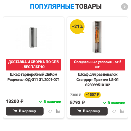
ПОПУЛЯРНЫЕ
ТОВАРЫ
−21%
ДОСТАВКА И СБОРКА ПО СПБ
Специальные условия - от 5
- БЕСПЛАТНО!
шт!
Шкаф гардеробный ДиКом
Шкаф для раздевалок
Рационал ОД-311 31.2001-071
Стандарт Практик LS-01
S23099510102
7300 ₽
−1507 ₽
13200 ₽
В наличии
5793 ₽
В наличии
Добавить
Добавить
Добавить
Доба
В корзину
В корзину
в
к
в
к
избранное
сравнению
избранное
срав