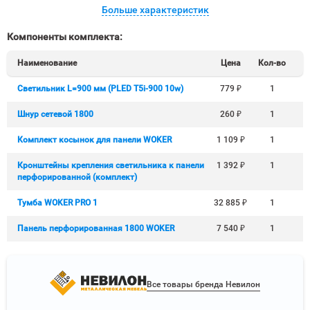
Больше характеристик
Компоненты комплекта:
Наименование
Цена
Кол-во
Светильник L=900 мм (PLED T5i-900 10w)
779
₽
1
Шнур сетевой 1800
260
₽
1
Комплект косынок для панели WOKER
1 109
₽
1
Кронштейны крепления светильника к панели
1 392
₽
1
перфорированной (комплект)
Тумба WOKER PRO 1
32 885
₽
1
Панель перфорированная 1800 WOKER
7 540
₽
1
Все товары бренда Невилон