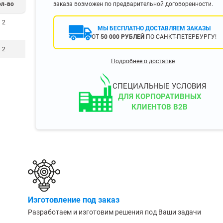
ол-во
заказа возможен по предварительной договоренности.
400 мм
2
450 мм
МЫ БЕСПЛАТНО ДОСТАВЛЯЕМ ЗАКАЗЫ
500 мм
ОТ
50 000 РУБЛЕЙ
ПО САНКТ-ПЕТЕРБУРГУ!
 еще
Показать еще
2
▼
▼
Подробнее о доставке
ЗОПОДЪЕМНОСТИ
ПО ЦВЕТУ
о 750 кг)
Чёрные
СПЕЦИАЛЬНЫЕ УСЛОВИЯ
узовые (до 2500
Серые
ДЛЯ КОРПОРАТИВНЫХ
КЛИЕНТОВ B2B
Лофт
 (до 5000 кг)
(до 10000 кг)
ЫЛЕЙ (ВОДЫ)
КОНСОЛЬНЫЕ
утылей
Консольные
Изготовление под заказ
односторонние
бутылей
Разработаем и изготовим решения под Ваши задачи
Консольные
двухсторонние