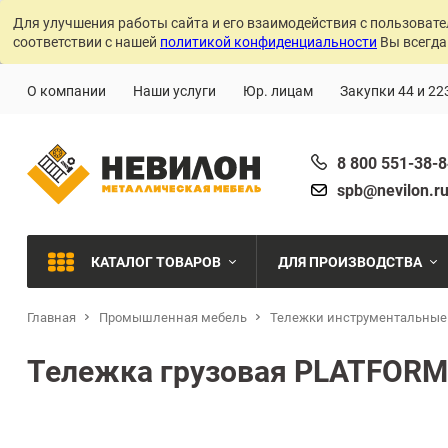
Для улучшения работы сайта и его взаимодействия с пользовате
соответствии с нашей
политикой конфиденциальности
Вы всегда
О компании
Наши услуги
Юр. лицам
Закупки 44 и 22
8 800 551-38-
spb@nevilon.r
КАТАЛОГ ТОВАРОВ
ДЛЯ ПРОИЗВОДСТВА
Главная
Промышленная мебель
Тележки инструментальные
Швейное производств
МЕТАЛЛИЧЕСКИЕ СТЕЛЛАЖИ
Тележка грузовая PLATFORM 
Металлообработка
МЕТАЛЛИЧЕСКИЕ ШКАФЫ
Сварочное производст
Производства с ЧПУ