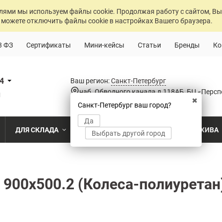
лями мы используем файлы cookie. Продолжая работу с сайтом, Вы
 можете отключить файлы cookie в настройках Вашего браузера.
3 ФЗ
Сертификаты
Мини-кейсы
Статьи
Бренды
Ко
84
Ваш регион:
Санкт-Петербург
наб. Обводного канала д.118АБ, БЦ «Персп
u
✖
Санкт-Петербург ваш город?
Да
ДЛЯ СКЛАДА
ДЛЯ РАЗДЕВАЛОК
ДЛЯ АРХИВА
Выбрать другой город
о
Промышленный склад
Раздевалка на производственном пр
Архив пост
ПО МОДЕЛИ
ПО ТИПУ
ПО НАЗ
MS Standart
Полочные
Для скла
900х500.2 (Колеса-полиуретан
Склад временного хранения
Раздевалка на пищевом производств
Архивохра
MS Strong
Архивные
Для прои
во
Склад транспортной компании
Раздевалка в медицинском учрежде
Архив прое
MS Hard
Паллетные
Для стро
магазин
MS U
Фронтальные
Холодильный склад
Раздевалка на складе
Архив мед