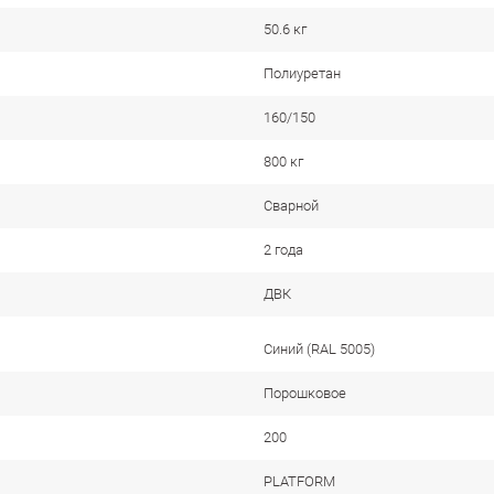
50.6 кг
Полиуретан
160/150
800 кг
Сварной
2 года
ДВК
Cиний (RAL 5005)
Порошковое
200
PLATFORM