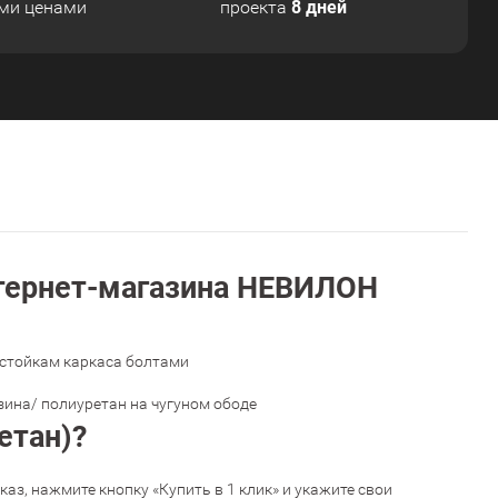
8 дней
ми ценами
проекта
нтернет-магазина НЕВИЛОН
 стойкам каркаса болтами
зина/ полиуретан на чугуном ободе
етан)?
аз, нажмите кнопку «Купить в 1 клик» и укажите свои