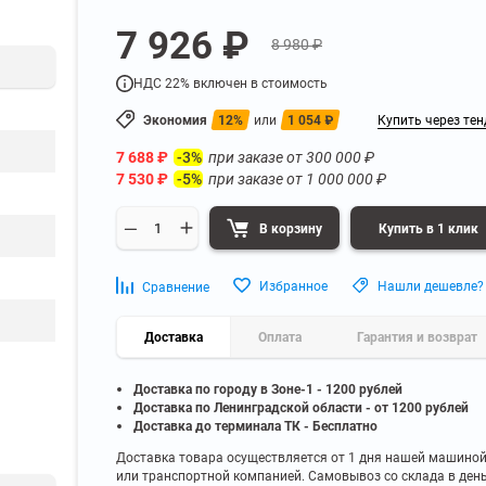
а
Для бумаг и папок с
7 926 ₽
нета
документами
8 980 ₽
ниченного доступа
Офисная мебель для бизнес-центра
Для рассады и цветов
НДС 22% включен в стоимость
ой архив
Офисная мебель лофт
 еще
Показать еще
▼
▼
Экономия
12%
или
1 054
₽
Купить через тен
Офисная мебель для производства
УЗКЕ
ПО БРЕНДУ
7 688
₽
при заказе от
300 000
₽
-3%
полку
Невилон
7 530
₽
при заказе от
1 000 000
₽
-5%
Офисная мебель для склада
 полку
Практик
 полку
Диком
В корзину
Купить в 1 клик
Офисная мебель на металлокаркасе
 полку
Пакс-Металл
 полку
Металл-Завод
Офисная мебель для госучреждений
Избранное
Нашли дешевле?
Сравнение
 полку
ДВК
 еще
Показать еще
▼
▼
Доставка
Оплата
Гарантия и возврат
Доставка по городу в Зоне-1 - 1200 рублей
ИНЕ
ПО ГЛУБИНЕ
Доставка по Ленинградской области - от 1200 рублей
200 мм
Доставка до терминала ТК - Бесплатно
300 мм
Доставка товара осуществляется от 1 дня нашей машино
или транспортной компанией. Самовывоз со склада в ден
350 мм