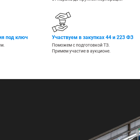
Большие
я под ключ
Участвуем в закупках 44 и 223 ФЗ
им.
Поможем с подготовкой ТЗ.
Примем участие в аукционе.