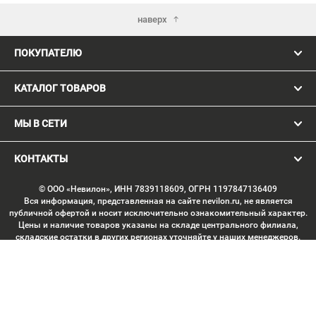
наверх
ПОКУПАТЕЛЮ
КАТАЛОГ ТОВАРОВ
МЫ В СЕТИ
КОНТАКТЫ
© ООО «Невилон», ИНН 7839118609, ОГРН 1197847136409
Вся информация, представленная на сайте nevilon.ru, не является
публичной офертой и носит исключительно ознакомительный характер.
Цены и наличие товаров указаны на складе центрального филиала,
складские остатки в других регионах уточняйте у наших менеджеров.
Изображение товаров может отличаться от продукции «вживую».
Производитель имеет право без предварительного согласования
вносить изменения в конструкцию изделий, не ухудшающие их
потребительских качеств, с целью улучшения технических
характеристик. Копирование данных с сайта без письменного
согласования запрещено. Любое использование материалов сайта,