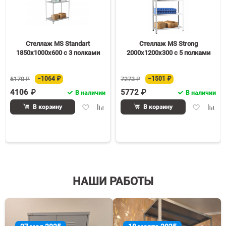
Стеллаж MS Standart
Стеллаж MS Strong
1850х1000х600 c 3 полками
2000х1200х300 c 5 полками
5170 ₽
−1064 ₽
7273 ₽
−1501 ₽
4106 ₽
5772 ₽
В наличии
В наличии
Добавить
Добавить
Добавить
Доба
В корзину
В корзину
в
к
в
к
избранное
сравнению
избранное
срав
НАШИ РАБОТЫ