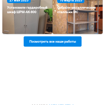
27 мая 2025
10 марта 2025
Установили гардеробный
Собрали металлические
шкаф ШРМ-АК-800
стеллажи МС
Посмотреть все наши работы