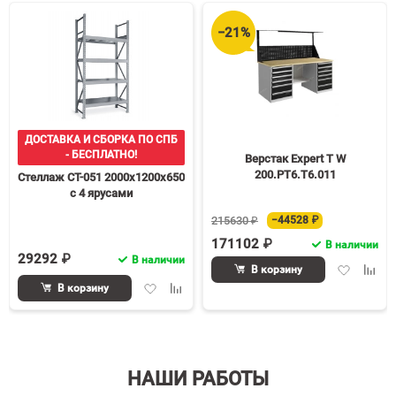
−21%
ДОСТАВКА И СБОРКА ПО СПБ
- БЕСПЛАТНО!
Верстак Expert T W
200.PТ6.Т6.011
Стеллаж СТ-051 2000х1200х650
с 4 ярусами
215630 ₽
−44528 ₽
171102 ₽
В наличии
29292 ₽
В наличии
Добавить
Доба
В корзину
в
к
Добавить
Добавить
В корзину
избранное
срав
в
к
избранное
сравнению
НАШИ РАБОТЫ