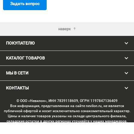
Задать вопрос
наверх
ПОКУПАТЕЛЮ
КАТАЛОГ ТОВАРОВ
МЫ В СЕТИ
КОНТАКТЫ
© ООО «Невилон», ИНН 7839118609, ОГРН 1197847136409
Вся информация, представленная на сайте nevilon.ru, не является
публичной офертой и носит исключительно ознакомительный характер.
Цены и наличие товаров указаны на складе центрального филиала,
складские остатки в других регионах уточняйте у наших менеджеров.
Изображение товаров может отличаться от продукции «вживую».
Производитель имеет право без предварительного согласования