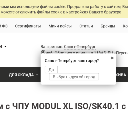
лями мы используем файлы cookie. Продолжая работу с сайтом, Вы
 можете отключить файлы cookie в настройках Вашего браузера.
3 ФЗ
Сертификаты
Мини-кейсы
Статьи
Бренды
Ко
84
Ваш регион:
Санкт-Петербург
наб. Обводного канала д.118АБ, БЦ «Персп
u
✖
Санкт-Петербург ваш город?
Да
ДЛЯ СКЛАДА
ДЛЯ РАЗДЕВАЛОК
ДЛЯ АРХИВА
Выбрать другой город
о
Промышленный склад
Раздевалка на производственном пр
Архив пост
ПО МОДЕЛИ
ПО ТИПУ
ПО НАЗ
MS Standart
Полочные
Для скла
м с ЧПУ MODUL XL ISO/SK40.1 с
Склад временного хранения
Раздевалка на пищевом производств
Архивохра
MS Strong
Архивные
Для прои
во
Склад транспортной компании
Раздевалка в медицинском учрежде
Архив прое
MS Hard
Паллетные
Для стро
магазин
MS U
Фронтальные
Холодильный склад
Раздевалка на складе
Архив мед