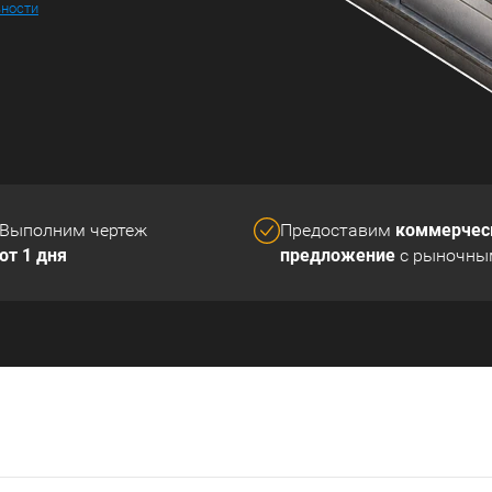
ьности
коммерчес
Выполним чертеж
Предоставим
от 1 дня
предложение
с рыночны