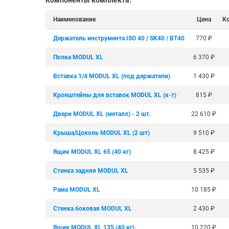
Крепеж
1500 мм
900 мм
Наименование
Цена
К
Подпятники
1600 мм
1000 мм
Разделители для полок
1800 мм
1200 мм
Держатель инструмента ISO 40 / SK40 / BT40
770
₽
Показать еще
Показать еще
Показать
▼
▼
Полка MODUL XL
6 370
₽
ПО КОЛ-ВУ ПОЛОК
ПО МАТЕРИАЛУ /
ПО ГРУ
Вставка 1/4 MODUL XL (под держатели)
1 430
₽
1
ПОКРЫТИЮ
Легкие (д
Порошковое покрытие
Кронштейны для вставок MODUL XL (к-т)
815
₽
2
Среднегр
Оцинкованные
кг)
3
Двери MODUL XL (металл) - 2 шт.
22 610
₽
Металл + дерево
Грузовые
4
Антикоррозийное
Тяжелые 
Крыша/Цоколь MODUL XL (2 шт)
9 510
₽
5
6
Ящик MODUL XL 65 (40 кг)
8 425
₽
Показать еще
▼
Стенка задняя MODUL XL
5 535
₽
ПО РАЗМЕРУ
ШИН/КОЛЕС
ДЛЯ БУТ
Рама MODUL XL
10 185
₽
Узкие
Для 8 шин
Для 5л б
Стенка боковая MODUL XL
2 430
₽
Широкие
Для 12 колёс
Для 19л 
Маленькие
Ящик MODUL XL 135 (40 кг)
10 220
₽