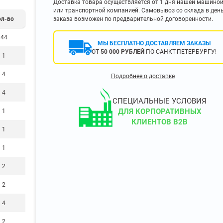
Доставка товара осуществляется от 1 дня нашей машино
400 мм
или транспортной компанией. Самовывоз со склада в ден
ол-во
заказа возможен по предварительной договоренности.
450 мм
500 мм
44
МЫ БЕСПЛАТНО ДОСТАВЛЯЕМ ЗАКАЗЫ
 еще
Показать еще
▼
▼
ОТ
50 000 РУБЛЕЙ
ПО САНКТ-ПЕТЕРБУРГУ!
1
ЗОПОДЪЕМНОСТИ
ПО ЦВЕТУ
4
Подробнее о доставке
о 750 кг)
Чёрные
4
узовые (до 2500
Серые
СПЕЦИАЛЬНЫЕ УСЛОВИЯ
Лофт
ДЛЯ КОРПОРАТИВНЫХ
1
 (до 5000 кг)
КЛИЕНТОВ B2B
(до 10000 кг)
1
1
2
ЫЛЕЙ (ВОДЫ)
КОНСОЛЬНЫЕ
2
утылей
Консольные
односторонние
4
бутылей
Консольные
2
двухсторонние