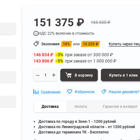
а
Для бумаг и папок с
нета
документами
ниченного доступа
Офисная мебель для бизнес-центра
151 375 ₽
Для рассады и цветов
166 600 ₽
ой архив
Офисная мебель лофт
 еще
Показать еще
▼
▼
НДС 22% включен в стоимость
Офисная мебель для производства
УЗКЕ
ПО БРЕНДУ
Экономия
10%
или
15 225
₽
Купить через тен
полку
Невилон
Офисная мебель для склада
146 834
₽
при заказе от
300 000
₽
 полку
Практик
-3%
143 806
₽
при заказе от
1 000 000
₽
-5%
 полку
Диком
Офисная мебель на металлокаркасе
 полку
Пакс-Металл
В корзину
Купить в 1 клик
 полку
Металл-Завод
Офисная мебель для госучреждений
 полку
ДВК
Избранное
Нашли дешевле?
Сравнение
 еще
Показать еще
▼
▼
Доставка
Оплата
Гарантия и возврат
ИНЕ
ПО ГЛУБИНЕ
Доставка по городу в Зоне-1 - 1200 рублей
200 мм
Доставка по Ленинградской области - от 1200 рублей
300 мм
Доставка до терминала ТК - Бесплатно
350 мм