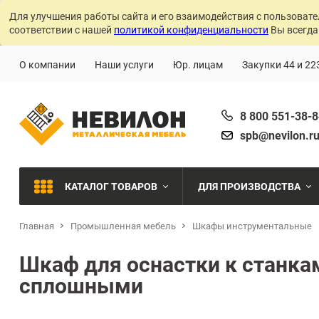
Для улучшения работы сайта и его взаимодействия с пользовате
соответствии с нашей
политикой конфиденциальности
Вы всегда
О компании
Наши услуги
Юр. лицам
Закупки 44 и 22
8 800 551-38-
spb@nevilon.r
КАТАЛОГ ТОВАРОВ
ДЛЯ ПРОИЗВОДСТВА
Главная
Промышленная мебель
Шкафы инструментальные
Швейное производств
МЕТАЛЛИЧЕСКИЕ СТЕЛЛАЖИ
Шкаф для оснастки к станка
Металлообработка
сплошными
МЕТАЛЛИЧЕСКИЕ ШКАФЫ
Сварочное производст
Производства с ЧПУ