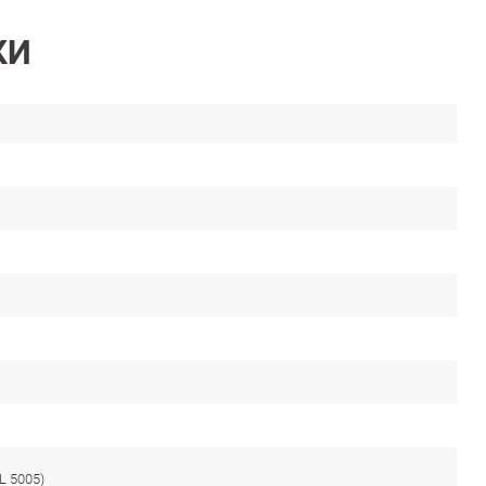
КИ
L 5005)