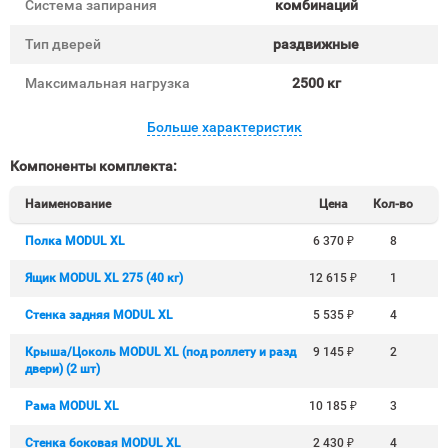
Система запирания
комбинаций
Тип дверей
раздвижные
Максимальная нагрузка
2500 кг
Больше характеристик
Компоненты комплекта:
Наименование
Цена
Кол-во
Полка MODUL XL
6 370
₽
8
Ящик MODUL XL 275 (40 кг)
12 615
₽
1
Стенка задняя MODUL XL
5 535
₽
4
Крыша/Цоколь MODUL XL (под роллету и разд
9 145
₽
2
двери) (2 шт)
Рама MODUL XL
10 185
₽
3
Стенка боковая MODUL XL
2 430
₽
4