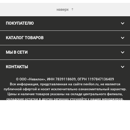
наверх
ПОКУПАТЕЛЮ
КАТАЛОГ ТОВАРОВ
МЫ В СЕТИ
КОНТАКТЫ
© ООО «Невилон», ИНН 7839118609, ОГРН 1197847136409
Вся информация, представленная на сайте nevilon.ru, не является
публичной офертой и носит исключительно ознакомительный характер.
Цены и наличие товаров указаны на складе центрального филиала,
складские остатки в других регионах уточняйте у наших менеджеров.
Изображение товаров может отличаться от продукции «вживую».
Производитель имеет право без предварительного согласования
вносить изменения в конструкцию изделий, не ухудшающие их
потребительских качеств, с целью улучшения технических
характеристик. Копирование данных с сайта без письменного
согласования запрещено. Любое использование материалов сайта,