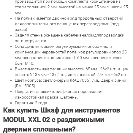
производится при помощи комплекта кронштейнов из
стали толщиной 2 мм, высотой не менее 25 мм с шагом 25
мм.
На полках имеется двойной ряд продольных отверстий
длядополнительного оснащения перегородками (под
заказ)
Задняя стенка оснащена кабелеканаломдляподзарядки
эл. инструмента
Оснащенвинтовыми регулируемыми опорамидля
компенсации неровностей пола, ход регулировки опор 25
мм, основание из полиамида d=60 мм, крепление через
болт М10.
Вместимость шкафа: ящик высотой 65 мм - 26x2 шт., ящик
высотой 135 мм - 13x2 шт,, ящик высотой 275 мм - 6x2 шт.
Цвет корпуса: светло-серый (RAL 7035), лиц. двери: синий
(RAL 5005).
Покрытие: эпокси-полиэфирная порошковая
износостойкая краска, шагрень.
Гарантия: 2 года.
Как купить Шкаф для инструментов
MODUL XXL 02 с раздвижными
дверями сплошными?