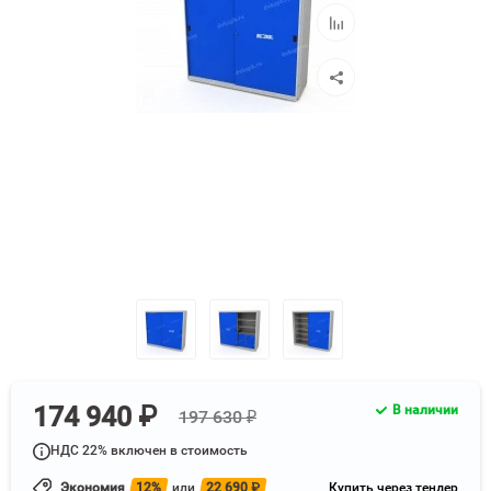
избранное
Добавить
к
сравнению
174 940 ₽
В наличии
197 630 ₽
НДС 22% включен в стоимость
Экономия
12%
или
22 690
₽
Купить через тендер