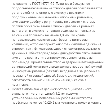
на сварке по ГОСТ14771-76. Плавное и бесшумное
продольное перемещение створок дверей обеспечивается
установкой их на опорную систему с верхними
подпружиненными и нижними опорными роликами,
имеющими удобную регулировку по высоте и систему
против соскальзывания. Створки дверей на роликах
двигаются в системе направляющих выполненных из
алюминия толщиной не менее 1,3 мм. По краям
направляющих имеются демпферы на винтовом
креплении, которые служат как ограничителем движения
створок, так и фиксатором двери от самопроизвольного
движения. Обе створки дверей для удобства открывания
имеют по краям внутренние ручки, выполненные из
полиамида. Фронтальная створка дверей имеет надежный
запирающий механизм в виде замка с поворотной ручкой
и изогнутым ригелем (без тяг), входящем в зацепление с
пассивной створкой дверей. Замок: цилиндрический,
секретность замка: 2000 комбинаций, 2 ключа в
комплекте.
Полкавыполнена из цельногнутого оцинкованного
стального листа, толщиной 1,2 мм с двумя
установленными поперечными ребрами жесткости
профилем не менее 40х26,5 мм, установка полок в корпус