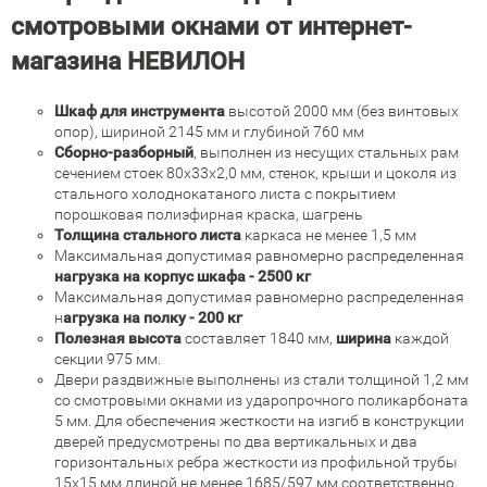
смотровыми окнами от интернет-
магазина НЕВИЛОН
Шкаф для инструмента
высотой 2000 мм (без винтовых
опор), шириной 2145 мм и глубиной 760 мм
Сборно-разборный
, выполнен из несущих стальных рам
сечением стоек 80х33х2,0 мм, стенок, крыши и цоколя из
стального холоднокатаного листа с покрытием
порошковая полиэфирная краска, шагрень
Толщина стального листа
каркаса не менее 1,5 мм
Максимальная допустимая равномерно распределенная
нагрузка на корпус шкафа - 2500 кг
Максимальная допустимая равномерно распределенная
н
агрузка на полку - 200 кг
Полезная высота
составляет 1840 мм,
ширина
каждой
секции 975 мм.
Двери раздвижные выполнены из стали толщиной 1,2 мм
со смотровыми окнами из ударопрочного поликарбоната
5 мм. Для обеспечения жесткости на изгиб в конструкции
дверей предусмотрены по два вертикальных и два
горизонтальных ребра жесткости из профильной трубы
15х15 мм длиной не менее 1685/597 мм соответственно,