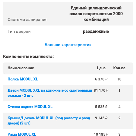
Единый цилиндрический
замок секретностью 2000
Система запирания
комбинаций
Тип дверей
раздвижные
Больше характеристик
Компоненты комплекта:
Наименование
Цена
Кол-во
Полка MODUL XL
6 370
₽
10
Двери MODUL XXL раздвижные со смотровыми
81 170
₽
1
окнами - 2 шт.
Стенка задняя MODUL XL
5 535
₽
4
Крыша/Цоколь MODUL XL (под роллету и разд
9 145
₽
2
двери) (2 шт)
Рама MODUL XL
10 185
₽
3