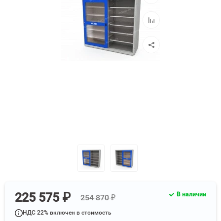
в
избранное
Добавить
к
сравнению
225 575 ₽
В наличии
254 870 ₽
НДС 22% включен в стоимость