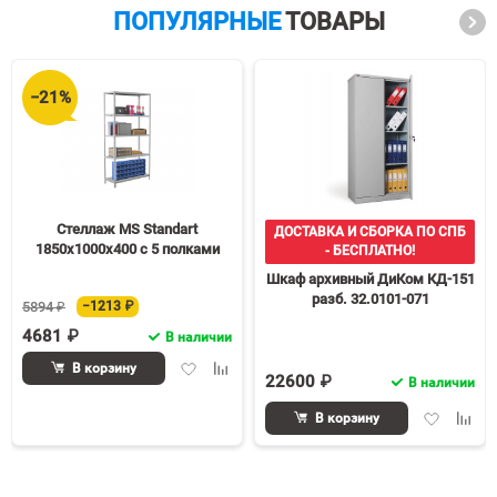
ПОПУЛЯРНЫЕ
ТОВАРЫ
−21%
Стеллаж MS Standart
ДОСТАВКА И СБОРКА ПО СПБ
1850х1000х400 c 5 полками
- БЕСПЛАТНО!
Шкаф архивный ДиКом КД-151
разб. 32.0101-071
5894 ₽
−1213 ₽
4681 ₽
В наличии
Добавить
Добавить
В корзину
22600 ₽
В наличии
в
к
избранное
сравнению
Добавить
Доба
В корзину
в
к
избранное
срав