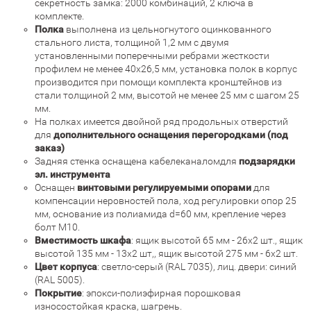
секретность замка: 2000 комбинаций, 2 ключа в
комплекте.
Полка
выполнена из цельногнутого оцинкованного
стального листа, толщиной 1,2 мм с двумя
установленными поперечными ребрами жесткости
профилем не менее 40х26,5 мм, установка полок в корпус
производится при помощи комплекта кронштейнов из
стали толщиной 2 мм, высотой не менее 25 мм с шагом 25
мм.
На полках имеется двойной ряд продольных отверстий
для
дополнительного оснащения перегородками (под
заказ)
Задняя стенка оснащена кабелеканаломдля
подзарядки
эл. инструмента
Оснащен
винтовыми регулируемыми опорами
для
компенсации неровностей пола, ход регулировки опор 25
мм, основание из полиамида d=60 мм, крепление через
болт М10.
Вместимость шкафа
: ящик высотой 65 мм - 26x2 шт., ящик
высотой 135 мм - 13x2 шт,, ящик высотой 275 мм - 6x2 шт.
Цвет корпуса
: светло-серый (RAL 7035), лиц. двери: синий
(RAL 5005).
Покрытие
: эпокси-полиэфирная порошковая
износостойкая краска, шагрень.