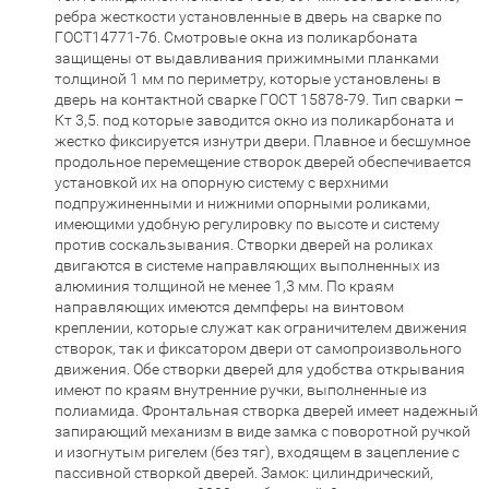
ребра жесткости установленные в дверь на сварке по
ГОСТ14771-76. Смотровые окна из поликарбоната
защищены от выдавливания прижимными планками
толщиной 1 мм по периметру, которые установлены в
дверь на контактной сварке ГОСТ 15878-79. Тип сварки –
Кт 3,5. под которые заводится окно из поликарбоната и
жестко фиксируется изнутри двери. Плавное и бесшумное
продольное перемещение створок дверей обеспечивается
установкой их на опорную систему с верхними
подпружиненными и нижними опорными роликами,
имеющими удобную регулировку по высоте и систему
против соскальзывания. Створки дверей на роликах
двигаются в системе направляющих выполненных из
алюминия толщиной не менее 1,3 мм. По краям
направляющих имеются демпферы на винтовом
креплении, которые служат как ограничителем движения
створок, так и фиксатором двери от самопроизвольного
движения. Обе створки дверей для удобства открывания
имеют по краям внутренние ручки, выполненные из
полиамида. Фронтальная створка дверей имеет надежный
запирающий механизм в виде замка с поворотной ручкой
и изогнутым ригелем (без тяг), входящем в зацепление с
пассивной створкой дверей. Замок: цилиндрический,